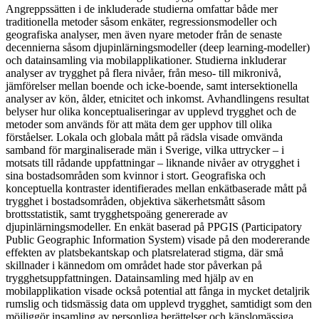
Angreppssätten i de inkluderade studierna omfattar både mer
traditionella metoder såsom enkäter, regressionsmodeller och
geografiska analyser, men även nyare metoder från de senaste
decennierna såsom djupinlärningsmodeller (deep learning-modeller)
och datainsamling via mobilapplikationer. Studierna inkluderar
analyser av trygghet på flera nivåer, från meso- till mikronivå,
jämförelser mellan boende och icke-boende, samt intersektionella
analyser av kön, ålder, etnicitet och inkomst. Avhandlingens resultat
belyser hur olika konceptualiseringar av upplevd trygghet och de
metoder som används för att mäta dem ger upphov till olika
förståelser. Lokala och globala mått på rädsla visade omvända
samband för marginaliserade män i Sverige, vilka uttrycker – i
motsats till rådande uppfattningar – liknande nivåer av otrygghet i
sina bostadsområden som kvinnor i stort. Geografiska och
konceptuella kontraster identifierades mellan enkätbaserade mått på
trygghet i bostadsområden, objektiva säkerhetsmått såsom
brottsstatistik, samt trygghetspoäng genererade av
djupinlärningsmodeller. En enkät baserad på PPGIS (Participatory
Public Geographic Information System) visade på den modererande
effekten av platsbekantskap och platsrelaterad stigma, där små
skillnader i kännedom om området hade stor påverkan på
trygghetsuppfattningen. Datainsamling med hjälp av en
mobilapplikation visade också potential att fånga in mycket detaljrik
rumslig och tidsmässig data om upplevd trygghet, samtidigt som den
möjliggör insamling av personliga berättelser och känslomässiga