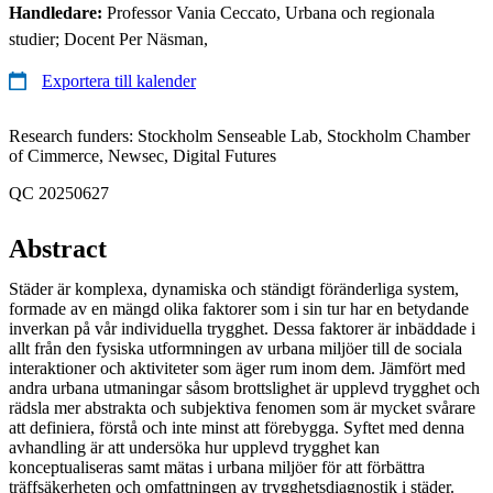
Handledare:
Professor Vania Ceccato, Urbana och regionala
studier; Docent Per Näsman,
Exportera till kalender
Research funders: Stockholm Senseable Lab, Stockholm Chamber
of Cimmerce, Newsec, Digital Futures
QC 20250627
Abstract
Städer är komplexa, dynamiska och ständigt föränderliga system,
formade av en mängd olika faktorer som i sin tur har en betydande
inverkan på vår individuella trygghet. Dessa faktorer är inbäddade i
allt från den fysiska utformningen av urbana miljöer till de sociala
interaktioner och aktiviteter som äger rum inom dem. Jämfört med
andra urbana utmaningar såsom brottslighet är upplevd trygghet och
rädsla mer abstrakta och subjektiva fenomen som är mycket svårare
att definiera, förstå och inte minst att förebygga. Syftet med denna
avhandling är att undersöka hur upplevd trygghet kan
konceptualiseras samt mätas i urbana miljöer för att förbättra
träffsäkerheten och omfattningen av trygghetsdiagnostik i städer.