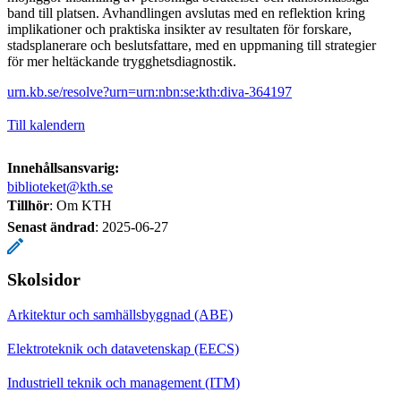
band till platsen. Avhandlingen avslutas med en reflektion kring
implikationer och praktiska insikter av resultaten för forskare,
stadsplanerare och beslutsfattare, med en uppmaning till strategier
för mer heltäckande trygghetsdiagnostik.
urn.kb.se/resolve?urn=urn:nbn:se:kth:diva-364197
Till kalendern
Innehållsansvarig:
biblioteket@kth.se
Tillhör
: Om KTH
Senast ändrad
:
2025-06-27
Skolsidor
Arkitektur och samhällsbyggnad (ABE)
Elektroteknik och datavetenskap (EECS)
Industriell teknik och management (ITM)