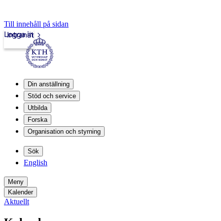
Till innehåll på sidan
Logga in
Intranät
Din anställning
Stöd och service
Utbilda
Forska
Organisation och styrning
Sök
English
Meny
Kalender
Aktuellt