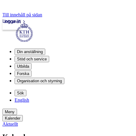
Till innehåll på sidan
Logga in
Intranät
Din anställning
Stöd och service
Utbilda
Forska
Organisation och styrning
Sök
English
Meny
Kalender
Aktuellt