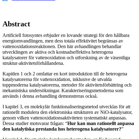
Abstract
Artificiell fotosyntes erbjuder en lovande strategi för den hållbara
energiomvandlingen, men dess totala effektivitet begränsas av
vattenoxidationsreaktionen. Den här avhandlingen behandlar
utvecklingen av aktiva och kostnadseffektiva heterogena
katalysatorer för vattenoxidation och utforskning av de väsentliga
struktur-aktivitetsförhållandena.
Kapitlen 1 och 2 omfattar en kort introduktion till de heterogena
katalysatorerna för vattenoxidation, inklusive de utvalda
toppmoderna katalysatorerna, metoder för aktivitetsförbättring och
mekanistiska undersökningar. Karakteriseringsmetoderna som
används i denna avhandling demonstreras också.
I kapitel 3, en molekylär funktionaliseringsmetod utvecklas för att
rationellt modulera den elektroniska strukturen av NiO-katalysator,
genom vilken vattenoxidationsaktiviteten systematiskt anpassas.
Dessa studier motsvarar frågan: “
Hur kan man rationellt anpassa
den katalytiska prestanda hos heterogena katalysatorer?
”