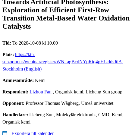
Towards Artificial Photosynthesis:
Exploration of Efficient First-Row
Transition Metal-Based Water Oxidation
Catalysts
Tid:
To 2020-10-08 kl 10.00
Plats:
https://kth-
se.zoom.us/webinar/register/WN_agBcdNYpRiq4pHUddsJtiA,
Stockholm (English)
Ämnesområde:
Kemi
Respondent:
Lizhou Fan
, Organisk kemi, Licheng Sun group
Opponent:
Professor Thomas Wågberg, Umeå universitet
Handledare:
Licheng Sun, Molekylär elektronik, CMD, Kemi,
Organisk kemi
Exportera till kalender