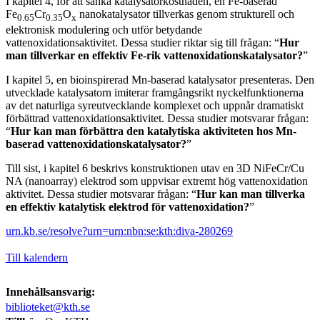
I kapitel 4, för att sänka katalysatorkostnaden, en Fe-baserad
Fe
Cr
O
nanokatalysator tillverkas genom strukturell och
0.65
0.35
x
elektronisk modulering och utför betydande
vattenoxidationsaktivitet. Dessa studier riktar sig till frågan: “
Hur
man tillverkar en effektiv Fe-rik vattenoxidationskatalysator?
”
I kapitel 5, en bioinspirerad Mn-baserad katalysator presenteras. Den
utvecklade katalysatorn imiterar framgångsrikt nyckelfunktionerna
av det naturliga syreutvecklande komplexet och uppnår dramatiskt
förbättrad vattenoxidationsaktivitet. Dessa studier motsvarar frågan:
“
Hur kan man förbättra den katalytiska aktiviteten hos Mn-
baserad vattenoxidationskatalysator?
”
Till sist, i kapitel 6 beskrivs konstruktionen utav en 3D NiFeCr/Cu
NA (nanoarray) elektrod som uppvisar extremt hög vattenoxidation
aktivitet. Dessa studier motsvarar frågan: “
Hur kan man tillverka
en effektiv katalytisk elektrod för vattenoxidation?
”
urn.kb.se/resolve?urn=urn:nbn:se:kth:diva-280269
Till kalendern
Innehållsansvarig:
biblioteket@kth.se