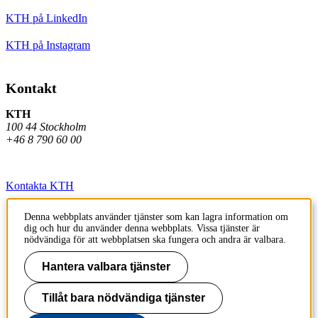
KTH på LinkedIn
KTH på Instagram
Kontakt
KTH
100 44 Stockholm
+46 8 790 60 00
Kontakta KTH
Jobba på KTH
Denna webbplats använder tjänster som kan lagra information om
dig och hur du använder denna webbplats. Vissa tjänster är
Press och media
nödvändiga för att webbplatsen ska fungera och andra är valbara.
Faktura och betalning KTH
Hantera valbara tjänster
Om KTH:s webbplatser
Tillåt bara nödvändiga tjänster