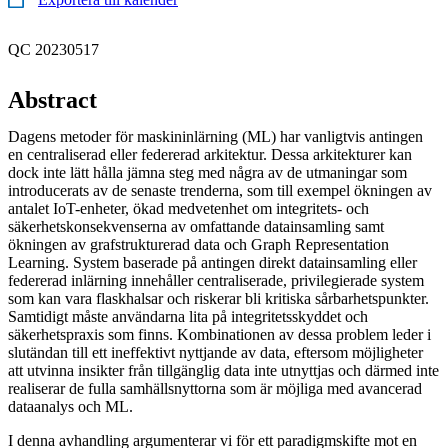
QC 20230517
Abstract
Dagens metoder för maskininlärning (ML) har vanligtvis antingen
en centraliserad eller federerad arkitektur. Dessa arkitekturer kan
dock inte lätt hålla jämna steg med några av de utmaningar som
introducerats av de senaste trenderna, som till exempel ökningen av
antalet IoT-enheter, ökad medvetenhet om integritets- och
säkerhetskonsekvenserna av omfattande datainsamling samt
ökningen av grafstrukturerad data och Graph Representation
Learning. System baserade på antingen direkt datainsamling eller
federerad inlärning innehåller centraliserade, privilegierade system
som kan vara flaskhalsar och riskerar bli kritiska sårbarhetspunkter.
Samtidigt måste användarna lita på integritetsskyddet och
säkerhetspraxis som finns. Kombinationen av dessa problem leder i
slutändan till ett ineffektivt nyttjande av data, eftersom möjligheter
att utvinna insikter från tillgänglig data inte utnyttjas och därmed inte
realiserar de fulla samhällsnyttorna som är möjliga med avancerad
dataanalys och ML.
I denna avhandling argumenterar vi för ett paradigmskifte mot en