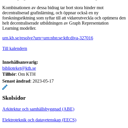
Kombinationen av dessa bidrag tar bort stora hinder mot
decentraliserad grafinlärning, och öppnar också en ny
forskningsriktning som syftar till att vidareutveckla och optimera den
helt decentraliserade utbildningen av Graph Representation
Learning modeller.
urn.kb.se/resolve?urn=urn:nbn:se:kth:diva-327016
Till kalendern
Innehållsansvarig:
biblioteket@kth.se
Tillhör
: Om KTH
Senast ändrad
:
2023-05-17
Skolsidor
Arkitektur och samhällsbyggnad (ABE)
Elektroteknik och datavetenskap (EECS)