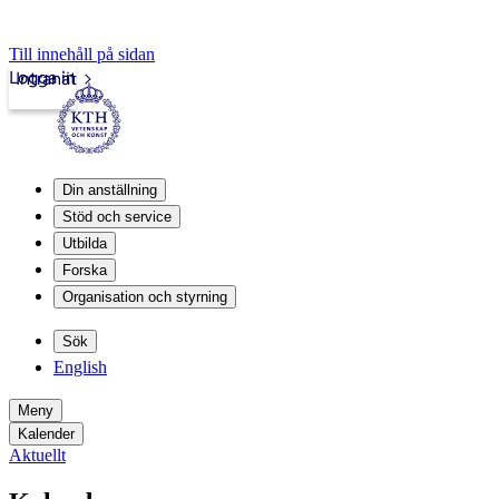
Till innehåll på sidan
Logga in
Intranät
Din anställning
Stöd och service
Utbilda
Forska
Organisation och styrning
Sök
English
Meny
Kalender
Aktuellt