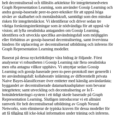
helt decentraliserad och tillitslös arkitektur för integritetsmedveten
Graph Representation Learning, som använder Gossip Learning och
andra gossip-baserade peer-to-peer-tekniker för att uppnå höga
nivåer av skalbarhet och motståndskraft, samtidigt som den minskar
risken för integritetsläckor. Vi identifierar och driver sedan tre
viktiga forskningsinriktningar som är nödvändiga för att uppnå vår
vision; att lyfta orealistiska antaganden om Gossip Learning,
identifiera och utveckla specifika användningsfall som möjliggörs
eller förbättras av gossip-baserad decentralisering, samt övervinna
hindren för utplacering av decentraliserad utbildning och inferens för
Graph Representation Learning modeller.
Baserat på dessa nyckelriktlinjer våra bidrag är följande. Först
analyserar vi robustheten i Gossip Learning när flera orealistiska
men ofta antagna villkor upphävs. Vi utnyttjar sedan Gossip
Learning och gossip-baserade peer-to-peer-protokoll mer generellt i
tre användningsfall: kollaborativ inlärning av differentiellt privata
Naive Bayes-klassificerare över entiteter med känslig användardata;
byggandet av decentraliserade datamarknadsplatser som bevarar
integriteten; samt utveckling och decentralisering av IoT-
botnätdetekterings\-system i ett tidigt skede baserade på Graph
Representation Learning. Slutligen introducerar vi ett allmänt
ramverk för helt decentraliserad utbildning av Graph Neural
Networks, som eliminerar de typiska kraven för dessa modeller för
att få tillgång till icke-lokal information under träning och inferens.