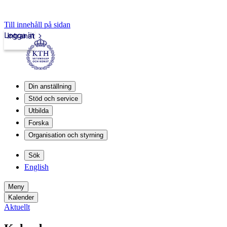
Till innehåll på sidan
Logga in
Intranät
Din anställning
Stöd och service
Utbilda
Forska
Organisation och styrning
Sök
English
Meny
Kalender
Aktuellt