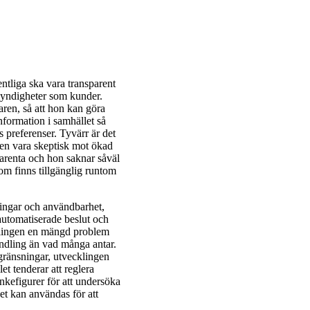
ntliga ska vara transparent
myndigheter som kunder.
aren, så att hon kan göra
information i samhället så
preferenser. Tyvärr är det
ren vara skeptisk mot ökad
sparenta och hon saknar såväl
som finns tillgänglig runtom
ringar och användbarhet,
automatiserade beslut och
andlingen en mängd problem
andling än vad många antar.
egränsningar, utvecklingen
t tenderar att reglera
kefigurer för att undersöka
et kan användas för att