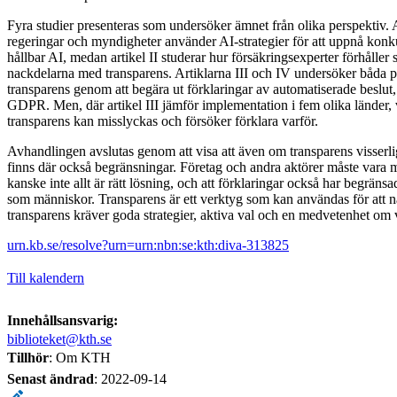
Fyra studier presenteras som undersöker ämnet från olika perspektiv. 
regeringar och myndigheter använder AI-strategier för att uppnå konk
hållbar AI, medan artikel II studerar hur försäkringsexperter förhåller s
nackdelarna med transparens. Artiklarna III och IV undersöker båda pr
transparens genom att begära ut förklaringar av automatiserade beslut, 
GDPR. Men, där artikel III jämför implementation i fem olika länder, vis
transparens kan misslyckas och försöker förklara varför.
Avhandlingen avslutas genom att visa att även om transparens visserli
finns där också begränsningar. Företag och andra aktörer måste vara 
kanske inte allt är rätt lösning, och att förklaringar också har begränsa
som människor. Transparens är ett verktyg som kan användas för att 
transparens kräver goda strategier, aktiva val och en medvetenhet om 
urn.kb.se/resolve?urn=urn:nbn:se:kth:diva-313825
Till kalendern
Innehållsansvarig:
biblioteket@kth.se
Tillhör
: Om KTH
Senast ändrad
:
2022-09-14