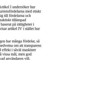
Artikel I undersöker hur
urrensfördelarna med etiskt
ig till fördelarna och
aktiskt tillämpad
baserat på rättigheter i
ar artikel IV i stället hur
gen har många fördelar, så
medvetna om att transparens
d effekt i såväl maskiner
nå vissa mål, men god
vad användaren vill.