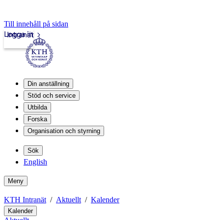
Till innehåll på sidan
Logga in
Intranät
Din anställning
Stöd och service
Utbilda
Forska
Organisation och styrning
Sök
English
Meny
KTH Intranät
Aktuellt
Kalender
Kalender