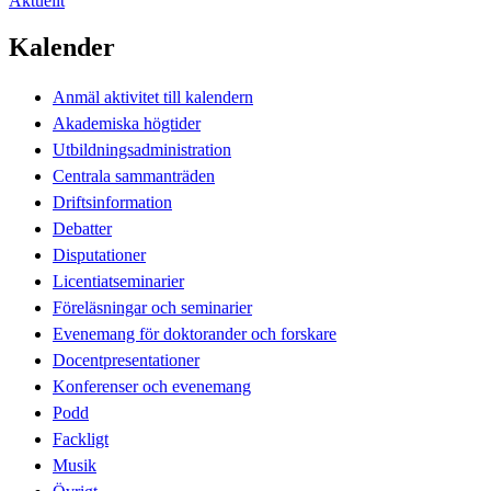
Aktuellt
Kalender
Anmäl aktivitet till kalendern
Akademiska högtider
Utbildningsadministration
Centrala sammanträden
Driftsinformation
Debatter
Disputationer
Licentiatseminarier
Föreläsningar och seminarier
Evenemang för doktorander och forskare
Docentpresentationer
Konferenser och evenemang
Podd
Fackligt
Musik