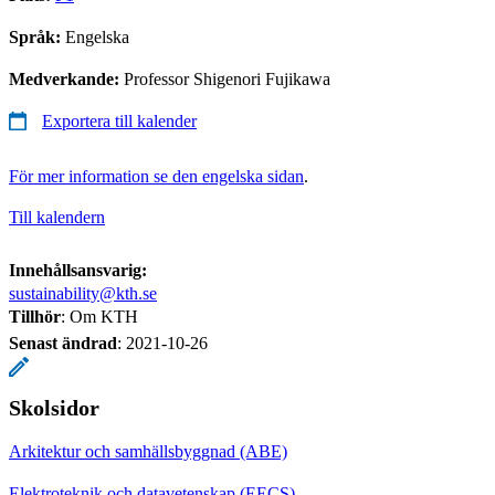
Språk:
Engelska
Medverkande:
Professor Shigenori Fujikawa
Exportera till kalender
För mer information se den engelska sidan
.
Till kalendern
Innehållsansvarig:
sustainability@kth.se
Tillhör
: Om KTH
Senast ändrad
:
2021-10-26
Skolsidor
Arkitektur och samhällsbyggnad (ABE)
Elektroteknik och datavetenskap (EECS)