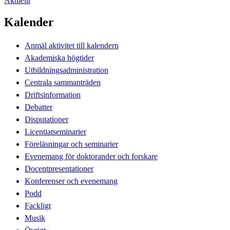
Aktuellt
Kalender
Anmäl aktivitet till kalendern
Akademiska högtider
Utbildningsadministration
Centrala sammanträden
Driftsinformation
Debatter
Disputationer
Licentiatseminarier
Föreläsningar och seminarier
Evenemang för doktorander och forskare
Docentpresentationer
Konferenser och evenemang
Podd
Fackligt
Musik