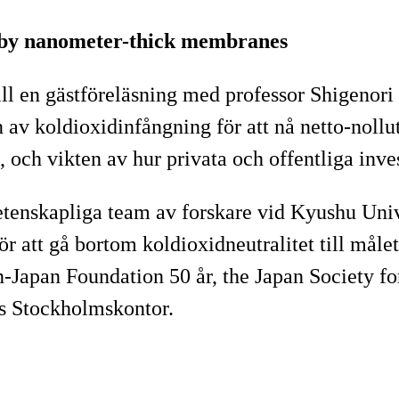
r by nanometer-thick membranes
l en gästföreläsning med professor Shigenori 
 av koldioxidinfångning för att nå netto-nollut
 och vikten av hur privata och offentliga inves
tenskapliga team av forskare vid Kyushu Unive
att gå bortom koldioxidneutralitet till målet 
-Japan Foundation 50 år, the Japan Society f
ys Stockholmskontor.