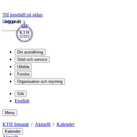
Till innehåll på sidan
Logga in
Intranät
Din anställning
Stöd och service
Utbilda
Forska
Organisation och styrning
Sök
English
Meny
KTH Intranät
Aktuellt
Kalender
Kalender