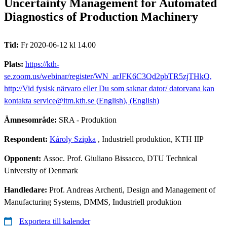
Uncertainty Management for Automated
Diagnostics of Production Machinery
Tid:
Fr 2020-06-12 kl 14.00
Plats:
https://kth-
se.zoom.us/webinar/register/WN_arJFK6C3Qd2pbTR5zjTHkQ,
http://Vid fysisk närvaro eller Du som saknar dator/ datorvana kan
kontakta service@itm.kth.se (English), (English)
Ämnesområde:
SRA - Produktion
Respondent:
Károly Szipka
, Industriell produktion, KTH IIP
Opponent:
Assoc. Prof. Giuliano Bissacco, DTU Technical
University of Denmark
Handledare:
Prof. Andreas Archenti, Design and Management of
Manufacturing Systems, DMMS, Industriell produktion
Exportera till kalender