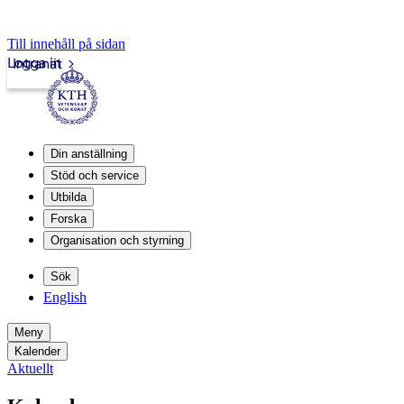
Till innehåll på sidan
Logga in
Intranät
Din anställning
Stöd och service
Utbilda
Forska
Organisation och styrning
Sök
English
Meny
Kalender
Aktuellt