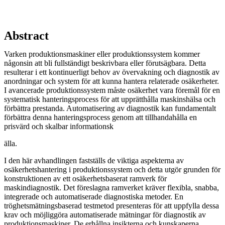
Abstract
Varken produktionsmaskiner eller produktionssystem kommer
någonsin att bli fullständigt beskrivbara eller förutsägbara. Detta
resulterar i ett kontinuerligt behov av övervakning och diagnostik av
anordningar och system för att kunna hantera relaterade osäkerheter.
I avancerade produktionssystem måste osäkerhet vara föremål för en
systematisk hanteringsprocess för att upprätthålla maskinshälsa och
förbättra prestanda. Automatisering av diagnostik kan fundamentalt
förbättra denna hanteringsprocess genom att tillhandahålla en
prisvärd och skalbar informationsk
älla.
I den här avhandlingen fastställs de viktiga aspekterna av
osäkerhetshantering i produktionssystem och detta utgör grunden för
konstruktionen av ett osäkerhetsbaserat ramverk för
maskindiagnostik. Det föreslagna ramverket kräver flexibla, snabba,
integrerade och automatiserade diagnostiska metoder. En
tröghetsmätningsbaserad testmetod presenteras för att uppfylla dessa
krav och möjliggöra automatiserade mätningar för diagnostik av
produktionsmaskiner. De erhållna insikterna och kunskaperna