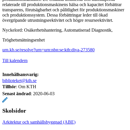
relaterade till produktionsmaskinens hälsa och kapacitet förbättrar
transparens, förutsägbarhet och pålitlighet för produktionsmaskiner
och produktionssystem. Dessa förbättringar leder till ökad
övergripande utrustningseektivitet och högre resurseektivitet.
Nyckelord: Osäkerhetshantering, Automatiserad Diagnostik,
Tröghetsmätningsenhet
urn.kb.se/resolve?urn=urn:nbn:se:kth:diva-273580
Till kalendern
Innehållsansvarig:
biblioteket@kth.se
Tillhör
: Om KTH
Senast ändrad
:
2020-06-03
Skolsidor
Arkitektur och samhällsbyggnad (ABE)