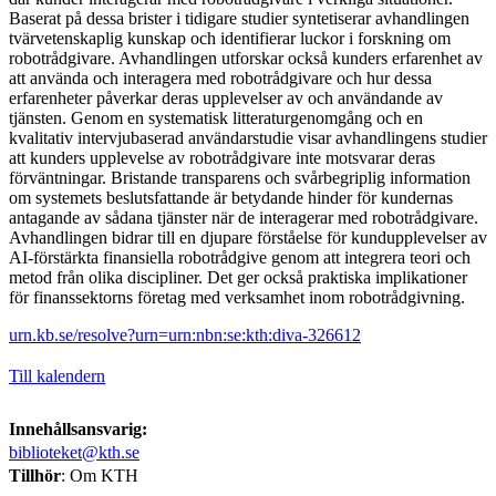
Baserat på dessa brister i tidigare studier syntetiserar avhandlingen
tvärvetenskaplig kunskap och identifierar luckor i forskning om
robotrådgivare. Avhandlingen utforskar också kunders erfarenhet av
att använda och interagera med robotrådgivare och hur dessa
erfarenheter påverkar deras upplevelser av och användande av
tjänsten. Genom en systematisk litteraturgenomgång och en
kvalitativ intervjubaserad användarstudie visar avhandlingens studier
att kunders upplevelse av robotrådgivare inte motsvarar deras
förväntningar. Bristande transparens och svårbegriplig information
om systemets beslutsfattande är betydande hinder för kundernas
antagande av sådana tjänster när de interagerar med robotrådgivare.
Avhandlingen bidrar till en djupare förståelse för kundupplevelser av
AI-förstärkta finansiella robotrådgive genom att integrera teori och
metod från olika discipliner. Det ger också praktiska implikationer
för finanssektorns företag med verksamhet inom robotrådgivning.
urn.kb.se/resolve?urn=urn:nbn:se:kth:diva-326612
Till kalendern
Innehållsansvarig:
biblioteket@kth.se
Tillhör
: Om KTH