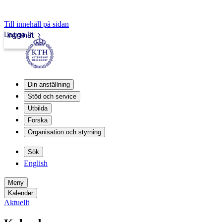
Till innehåll på sidan
Logga in
Intranät
Din anställning
Stöd och service
Utbilda
Forska
Organisation och styrning
Sök
English
Meny
Kalender
Aktuellt