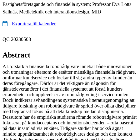
Fastighetsföretagande och finansiella system; Professor Eva-Lotta
Sallnäs, Medieteknik och interaktionsdesign, MID
Exportera till kalender
QC 20230508
Abstract
AI-förstärkta finansiella robotrådgivare innebär både innovationer
och utmaningar eftersom de ersätter mänskliga finansiella rådgivare,
omformar kundservice och lockar till sig andra typer av kunder än
deras föregångare. Därför är det viktigare än någonsin för
tjänsteleverantörer i det finansiella systemet att förstå kunders
erfarenheter och upplevelser av robotrådgivning i servicefronten.
Dock indikerar avhandlingens systematiska litteraturgenomgång att
tidigare forskning om robotrådgivare är spridd över olika discipliner
med begränsat fokus på att dela kunskap mellan disciplinerna.
Dessutom har de empiriska studierna rörande robotrådgivare primärt
fokuserat på kundacceptans och intentionsbeteenden – ofta baserat
på data insamlad via enkäter. Tidigare studier har också ägnat
mindre uppmärksamhet åt robotrådgivares design och den kontext
där kunder interagerar med robotrådgivare i verkliga situationer.