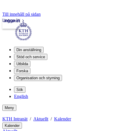
Till innehåll på sidan
Logga in
Intranät
Din anställning
Stöd och service
Utbilda
Forska
Organisation och styrning
Sök
English
Meny
KTH Intranät
Aktuellt
Kalender
Kalender