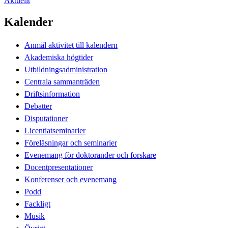
Aktuellt
Kalender
Anmäl aktivitet till kalendern
Akademiska högtider
Utbildningsadministration
Centrala sammanträden
Driftsinformation
Debatter
Disputationer
Licentiatseminarier
Föreläsningar och seminarier
Evenemang för doktorander och forskare
Docentpresentationer
Konferenser och evenemang
Podd
Fackligt
Musik