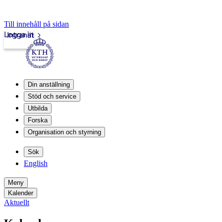
Till innehåll på sidan
Logga in
Intranät
Din anställning
Stöd och service
Utbilda
Forska
Organisation och styrning
Sök
English
Meny
Kalender
Aktuellt