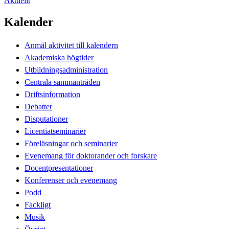
Aktuellt
Kalender
Anmäl aktivitet till kalendern
Akademiska högtider
Utbildningsadministration
Centrala sammanträden
Driftsinformation
Debatter
Disputationer
Licentiatseminarier
Föreläsningar och seminarier
Evenemang för doktorander och forskare
Docentpresentationer
Konferenser och evenemang
Podd
Fackligt
Musik