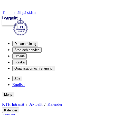
Till innehåll på sidan
Logga in
Intranät
Din anställning
Stöd och service
Utbilda
Forska
Organisation och styrning
Sök
English
Meny
KTH Intranät
Aktuellt
Kalender
Kalender