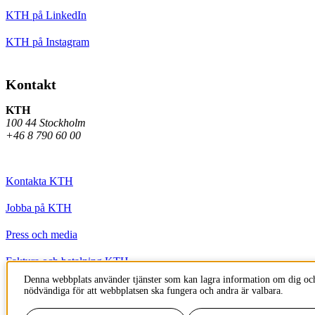
KTH på LinkedIn
KTH på Instagram
Kontakt
KTH
100 44 Stockholm
+46 8 790 60 00
Kontakta KTH
Jobba på KTH
Press och media
Faktura och betalning KTH
Denna webbplats använder tjänster som kan lagra information om dig och
Om KTH:s webbplatser
nödvändiga för att webbplatsen ska fungera och andra är valbara.
Tillgänglighetsredogörelse