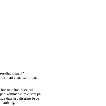
sultat visuellt?
när man visualiserar data
h hur man kan resonera
oppen kommer vi fokusera på
ända datavisualisering både
ammanhang.