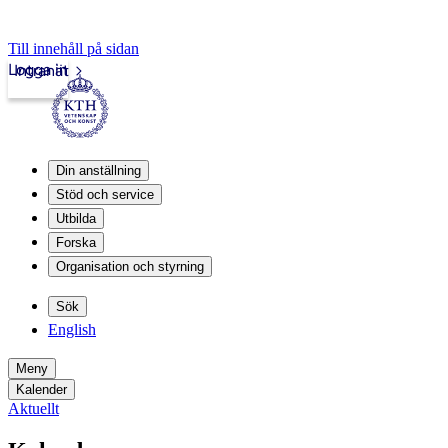
Till innehåll på sidan
Logga in
Intranät
Din anställning
Stöd och service
Utbilda
Forska
Organisation och styrning
Sök
English
Meny
Kalender
Aktuellt