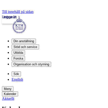
Till innehåll på sidan
Logga in
Intranät
Din anställning
Stöd och service
Utbilda
Forska
Organisation och styrning
Sök
English
Meny
Kalender
Aktuellt