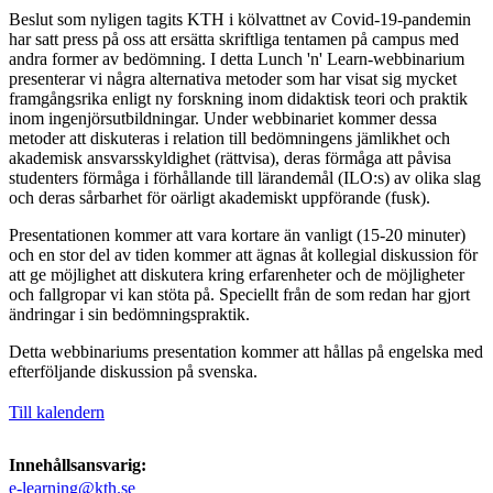
Beslut som nyligen tagits KTH i kölvattnet av Covid-19-pandemin
har satt press på oss att ersätta skriftliga tentamen på campus med
andra former av bedömning. I detta Lunch 'n' Learn-webbinarium
presenterar vi några alternativa metoder som har visat sig mycket
framgångsrika enligt ny forskning inom didaktisk teori och praktik
inom ingenjörsutbildningar. Under webbinariet kommer dessa
metoder att diskuteras i relation till bedömningens jämlikhet och
akademisk ansvarsskyldighet (rättvisa), deras förmåga att påvisa
studenters förmåga i förhållande till lärandemål (ILO:s) av olika slag
och deras sårbarhet för oärligt akademiskt uppförande (fusk).
Presentationen kommer att vara kortare än vanligt (15-20 minuter)
och en stor del av tiden kommer att ägnas åt kollegial diskussion för
att ge möjlighet att diskutera kring erfarenheter och de möjligheter
och fallgropar vi kan stöta på. Speciellt från de som redan har gjort
ändringar i sin bedömningspraktik.
Detta webbinariums presentation kommer att hållas på engelska med
efterföljande diskussion på svenska.
Till kalendern
Innehållsansvarig:
e-learning@kth.se