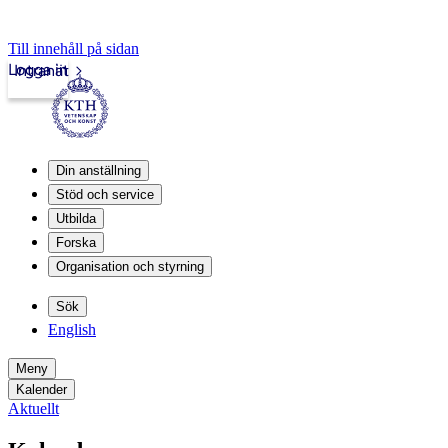
Till innehåll på sidan
Logga in
Intranät
Din anställning
Stöd och service
Utbilda
Forska
Organisation och styrning
Sök
English
Meny
Kalender
Aktuellt