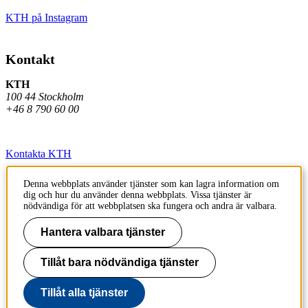
KTH på Instagram
Kontakt
KTH
100 44 Stockholm
+46 8 790 60 00
Kontakta KTH
Jobba på KTH
Denna webbplats använder tjänster som kan lagra information om
dig och hur du använder denna webbplats. Vissa tjänster är
Press och media
nödvändiga för att webbplatsen ska fungera och andra är valbara.
Faktura och betalning KTH
Hantera valbara tjänster
Om KTH:s webbplatser
Tillåt bara nödvändiga tjänster
Tillgänglighetsredogörelse
Tillåt alla tjänster