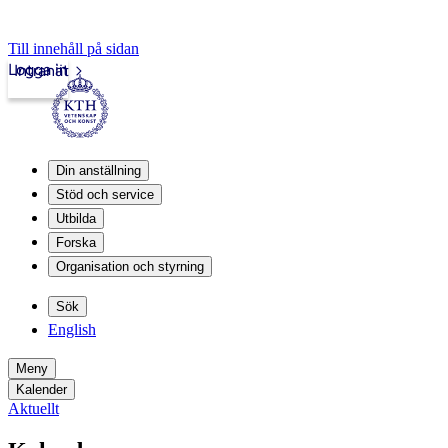
Till innehåll på sidan
Logga in
Intranät
Din anställning
Stöd och service
Utbilda
Forska
Organisation och styrning
Sök
English
Meny
Kalender
Aktuellt