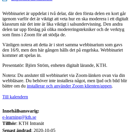
Webbinariet är uppdelat i två delar, där den första delen en kort går
igenom varför det är viktigt att veta hur en ska moderera i ett digitalt
klassrum när det inte är lika viktigt i salsundervisning. Den andra
delen tar upp förslag på olika modereringstekniker och de verktyg
som finns i Zoom för att stödja de.
Vänligen notera att detta är i stort samma webbinarium som gavs
den 16/9, men den här gången hålls det på engelska. Webbinariet
kommer att spelas in.
Presentatör: Björn Ström, enheten digitalt lärande, KTH.
Notera: Du ansluter till webbinariet via Zoom-länken ovan via din
webbläsare. Du behöver inte installera något, men ljud och bild blir
bättre om du
installerar och använder Zoom klienten/appen
.
Till kalendern
Innehållsansvarig:
e-learning@kth.se
Tillhör
: KTH Intranät
Senast ändrad
:
2020-10-05