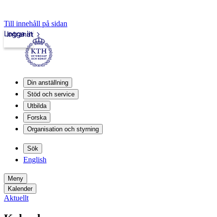
Till innehåll på sidan
Logga in
Intranät
Din anställning
Stöd och service
Utbilda
Forska
Organisation och styrning
Sök
English
Meny
Kalender
Aktuellt