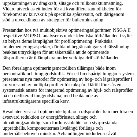
uppskattningen av dragkraft, slitage och rullkontaktutmattning.
Vidare utvecklas ett index för att kvantifiera sannolikheten för
förekomst av kurvskrik på specifika spåravsnitt, och därigenom
stödja utvecklingen av strategier för bullerminskning.
Prestandan hos två multiobjektiva optimeringsalgoritmer, NSGA II
respektive MOPSO, analyseras under identiska förhållanden i syfte
att belysa deras lämplighet för profiloptimering. Praktiska
implementeringsaspekter, däribland begränsningar vid rälsslipning,
beaktas uttryckligen för att säkerställa att de optimerade
rälsprofilerna är tillämpbara under verkliga driftsförhållanden.
Den föreslagna optimeringsmetodiken tillämpas både inom
persontrafik och tung godstrafik. För ett bredspårigt tunggodssystem
presenteras nya metoder för optimering av hög- och lågrälsprofiler i
kurvor samt av multipla profiler för rakspår. Därtill föreslås en
systematisk ansats för integrerad optimering av hjul- och rälsprofiler
på en dedikerad tunggodsbana, med beaktande av
infrastrukturägarens specifika krav.
Resultaten visar att optimerade hjul- och rälsprofiler kan medföra en
avsevärd reduktion av energiförluster, slitage och
utmattning,samtidigt som fordonsstabilitet och styrprestanda
upprätthålls, komponenternas livslängd förlängs och
underhållsbehoven minskar. Avhandlingen inkluderar såväl