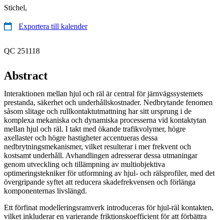
Stichel,
Exportera till kalender
QC 251118
Abstract
Interaktionen mellan hjul och räl är central för järnvägssystemets
prestanda, säkerhet och underhållskostnader. Nedbrytande fenomen
såsom slitage och rullkontaktutmattning har sitt ursprung i de
komplexa mekaniska och dynamiska processerna vid kontaktytan
mellan hjul och räl. I takt med ökande trafikvolymer, högre
axellaster och högre hastigheter accentueras dessa
nedbrytningsmekanismer, vilket resulterar i mer frekvent och
kostsamt underhåll. Avhandlingen adresserar dessa utmaningar
genom utveckling och tillämpning av multiobjektiva
optimeringstekniker för utformning av hjul- och rälsprofiler, med det
övergripande syftet att reducera skadefrekvensen och förlänga
komponenternas livslängd.
Ett förfinat modelleringsramverk introduceras för hjul-räl kontakten,
vilket inkluderar en varierande friktionskoefficient för att förbättra