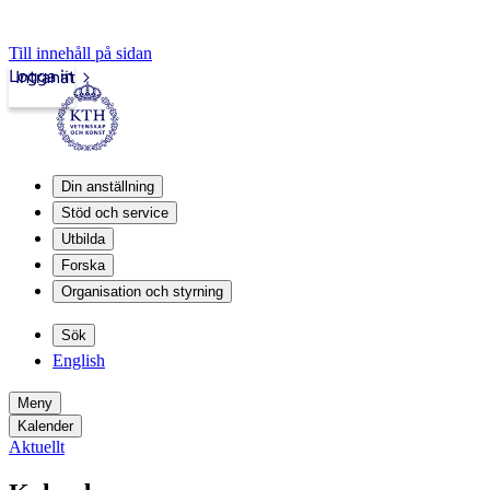
Till innehåll på sidan
Logga in
Intranät
Din anställning
Stöd och service
Utbilda
Forska
Organisation och styrning
Sök
English
Meny
Kalender
Aktuellt