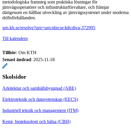
metodologiska framsteg som praktiska lösningar för
järnvägsoperatörer och infrastrukturförvaltare, och främjar
därigenom en hållbar utveckling av järnvägssystemet under moderna
driftsförhållanden.
urn.kb.se/resolve?urn=urn:nbn:se:kth:diva-372995
Till kalendern
Tillhör
: Om KTH
Senast ändrad
:
2025-11-18
Skolsidor
Arkitektur och samhällsbyggnad (ABE)
Elektroteknik och datavetenskap (EECS)
Industriell teknik och management (ITM)
Kemi, bioteknologi och hälsa (CBH)