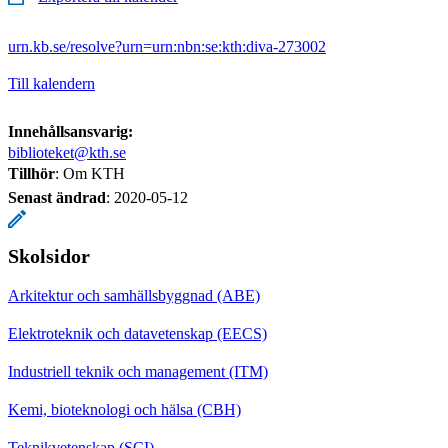
urn.kb.se/resolve?urn=urn:nbn:se:kth:diva-273002
Till kalendern
Innehållsansvarig:
biblioteket@kth.se
Tillhör
: Om KTH
Senast ändrad
:
2020-05-12
Skolsidor
Arkitektur och samhällsbyggnad (ABE)
Elektroteknik och datavetenskap (EECS)
Industriell teknik och management (ITM)
Kemi, bioteknologi och hälsa (CBH)
Teknikvetenskap (SCI)