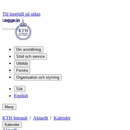
Till innehåll på sidan
Logga in
Intranät
Din anställning
Stöd och service
Utbilda
Forska
Organisation och styrning
Sök
English
Meny
KTH Intranät
Aktuellt
Kalender
Kalender