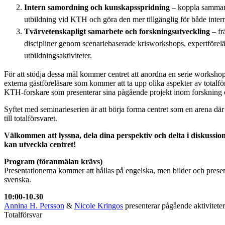
Intern samordning och kunskapsspridning
– koppla samman 
utbildning vid KTH och göra den mer tillgänglig för både intern
Tvärvetenskapligt samarbete och forskningsutveckling
– fr
discipliner genom scenariebaserade krisworkshops, expertföreläs
utbildningsaktiviteter.
För att stödja dessa mål kommer centret att anordna en serie worksh
externa gästföreläsare som kommer att ta upp olika aspekter av totalf
KTH-forskare som presenterar sina pågående projekt inom forskning 
Syftet med seminarieserien är att börja forma centret som en arena dä
till totalförsvaret.
Välkommen att lyssna, dela dina perspektiv och delta i diskussi
kan utveckla centret!
Program (föranmälan krävs)
Presentationerna kommer att hållas på engelska, men bilder och prese
svenska.
10:00-10.30
Annina H. Persson
&
Nicole Kringos
presenterar pågående aktivitet
Totalförsvar