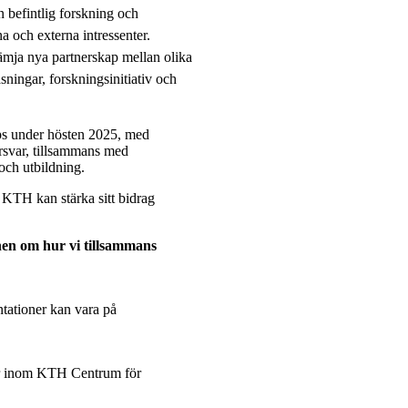
befintlig forskning och
a och externa intressenter.
ämja nya partnerskap mellan olika
ningar, forskningsinitiativ och
ops under hösten 2025, med
örsvar, tillsammans med
och utbildning.
r KTH kan stärka sitt bidrag
onen om hur vi tillsammans
ntationer kan vara på
er inom KTH Centrum för