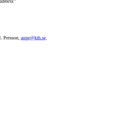
adiness”
. Persson,
anpe@kth.se
.