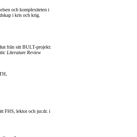
delsen och komplexiteten i
dskap i kris och krig.
ltat från sitt BULT-projekt:
tic Literature Review
KTH,
ätt FHS, lektor och jur.dr. i