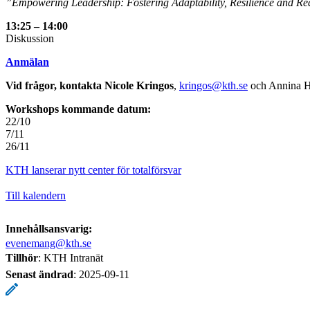
”Empowering Leadership: Fostering Adaptability, Resilience and Re
13:25 – 14:00
Diskussion
Anmälan
Vid frågor, kontakta Nicole Kringos
,
kringos@kth.se
och Annina H
Workshops kommande datum:
22/10
7/11
26/11
KTH lanserar nytt center för totalförsvar
Till kalendern
Innehållsansvarig:
evenemang@kth.se
Tillhör
: KTH Intranät
Senast ändrad
:
2025-09-11