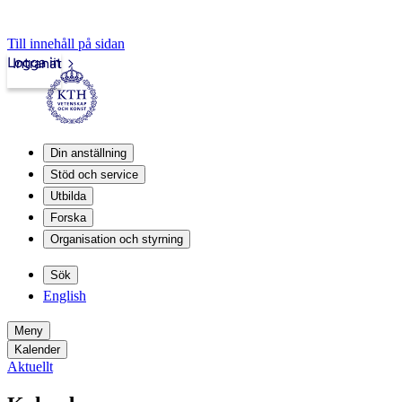
Till innehåll på sidan
Logga in
Intranät
Din anställning
Stöd och service
Utbilda
Forska
Organisation och styrning
Sök
English
Meny
Kalender
Aktuellt