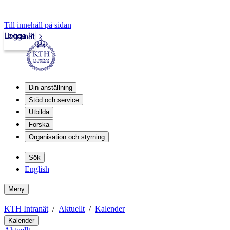
Till innehåll på sidan
Logga in
Intranät
Din anställning
Stöd och service
Utbilda
Forska
Organisation och styrning
Sök
English
Meny
KTH Intranät
Aktuellt
Kalender
Kalender