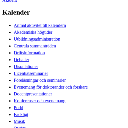
Aktuellt
Kalender
Anmäl aktivitet till kalendern
Akademiska högtider
Utbildningsadministration
Centrala sammanträden
Driftsinformation
Debatter
Disputationer
Licentiatseminarier
Föreläsningar och seminarier
Evenemang för doktorander och forskare
Docentpresentationer
Konferenser och evenemang
Podd
Fackligt
Musik