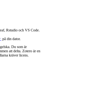
rleaf, Rstudio och VS Code.
​
på din dator.
ngelska. Du som är
mmen att delta. Zotero är en
arna kräver licens.