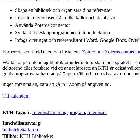
Skapa ett bibliotek och organisera dina referenser
Importera referenser från olika källor och databaser
Använda Zoteros connector
Synka ditt desktopprogram med ditt onlinekonto
Infoga citeringar och referenslistor i Word, Google Docs, Ove
Förberedelser: Ladda ned och installera
​ Zotero och Zoteros connector 
Workshoppen riktar sig till doktorander och forskare och språket är e
doktorand eller forskare vid ett annat lärosäte än KTH är också välko
gratis programvara baserad på öppen källkod, men vissa av ordbehandl
Ingen föranmälan, bara att gå in i Zoom på angiven tid.
Till kalendern
KTH Taggar
:
referenshanteringsprogram
referenser
Innehållsansvarig:
biblioteket@kth.se
Tillhör
: KTH Biblioteket