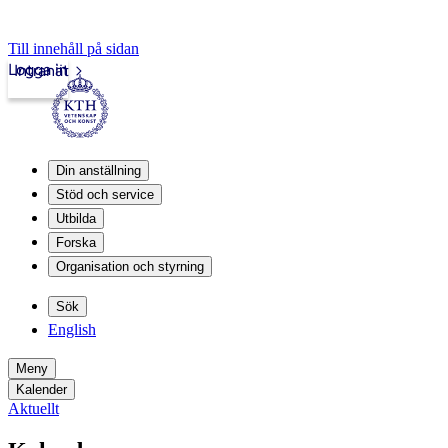
Till innehåll på sidan
Logga in
Intranät
Din anställning
Stöd och service
Utbilda
Forska
Organisation och styrning
Sök
English
Meny
Kalender
Aktuellt