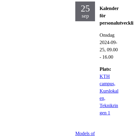
25
Kalender
sep
för
personalutveckli
Onsdag
2024-09-
25,
09.00
- 16.00
Plats:
KTH
campus,
Kurslokal
en,
Teknikrin
gen 1
Models of