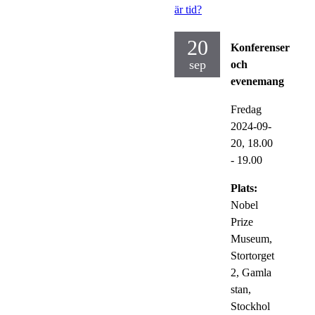
är tid?
20
Konferenser
sep
och
evenemang
Fredag
2024-09-
20,
18.00
- 19.00
Plats:
Nobel
Prize
Museum,
Stortorget
2, Gamla
stan,
Stockhol