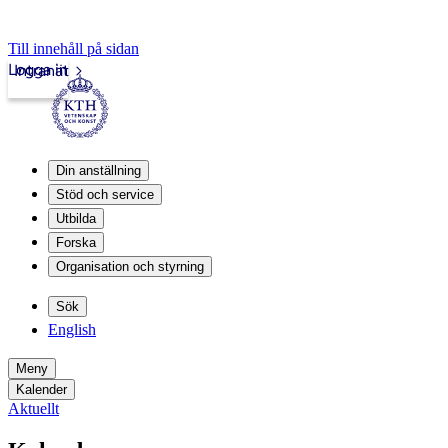
Till innehåll på sidan
Logga in
Intranät
Din anställning
Stöd och service
Utbilda
Forska
Organisation och styrning
Sök
English
Meny
Kalender
Aktuellt