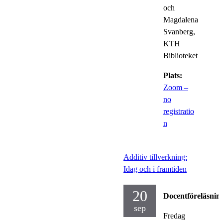
och
Magdalena
Svanberg,
KTH
Biblioteket
Plats:
Zoom –
no
registratio
n
Additiv tillverkning:
Idag och i framtiden
20
Docentföreläsnin
sep
Fredag