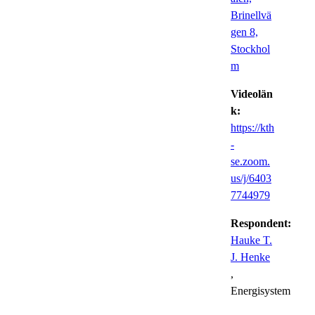
Brinellvä
gen 8,
Stockhol
m
Videolän
k:
https://kth
-
se.zoom.
us/j/6403
7744979
Respondent:
Hauke T.
J. Henke
,
Energisystem