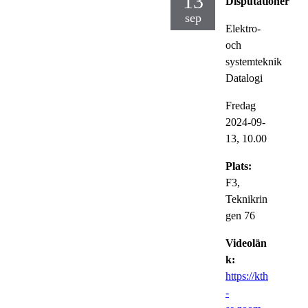
13
Disputationer
sep
Elektro-
och
systemteknik
Datalogi
Fredag
2024-09-
13,
10.00
Plats:
F3,
Teknikrin
gen 76
Videolän
k:
https://kth
-