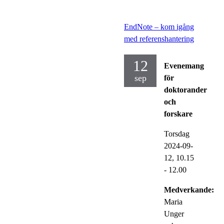
EndNote – kom igång
med referenshantering
12
Evenemang
sep
för
doktorander
och
forskare
Torsdag
2024-09-
12,
10.15
- 12.00
Medverkande:
Maria
Unger