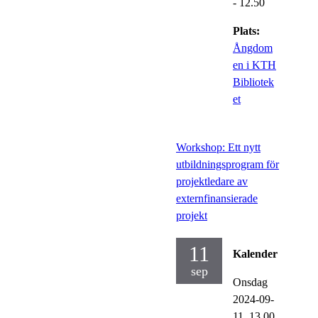
- 12.50
Plats:
Ångdom
en i KTH
Bibliotek
et
Workshop: Ett nytt
utbildningsprogram för
projektledare av
externfinansierade
projekt
11
Kalender
sep
Onsdag
2024-09-
11,
13.00