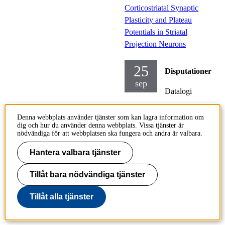
Corticostriatal Synaptic
Plasticity and Plateau
Potentials in Striatal
Projection Neurons
25
Disputationer
sep
Datalogi
Onsdag
Denna webbplats använder tjänster som kan lagra information om
2024-09-
dig och hur du använder denna webbplats. Vissa tjänster är
nödvändiga för att webbplatsen ska fungera och andra är valbara.
25,
10.00
Hantera valbara tjänster
Plats:
F3
(Flodis),
Tillåt bara nödvändiga tjänster
Lindstedt
svägen
Tillåt alla tjänster
26 & 28,
Stockhol