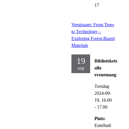
17
Vernissage: From Trees
to Technology –
Exploring Forest-Based
Materials
19
Bibliotekets
sep
alla
evenemang
Torsdag
2024-09-
19,
16.00
- 17.00
Plats:
Entréhall