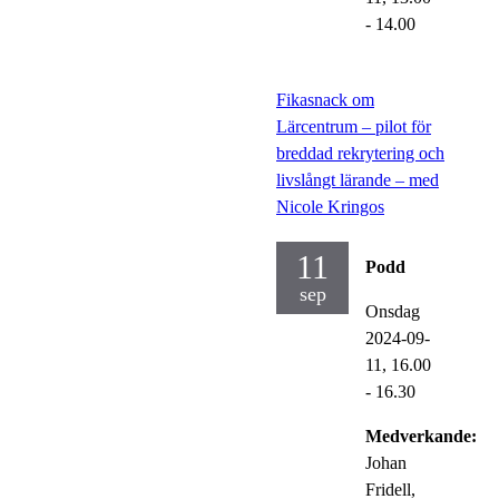
- 14.00
Fikasnack om
Lärcentrum – pilot för
breddad rekrytering och
livslångt lärande – med
Nicole Kringos
11
Podd
sep
Onsdag
2024-09-
11,
16.00
- 16.30
Medverkande:
Johan
Fridell,