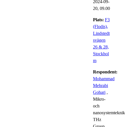
2024-09-
20,
09.00
Plats:
F3
(Flodis),
Lindstedt
svägen
26 & 28,
Stockhol
m
Respondent:
Mohammad
Mehrabi
Gohari
,
Mikro-
och
nanosystemteknik,
THz
Group