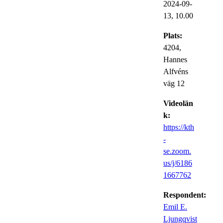
2024-09-
13,
10.00
Plats:
4204,
Hannes
Alfvéns
väg 12
Videolän
k:
https://kth
-
se.zoom.
us/j/6186
1667762
Respondent:
Emil E.
Ljungqvist