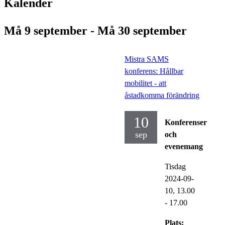
Kalender
Må 9 september - Må 30 september
Mistra SAMS
konferens: Hållbar
mobilitet - att
åstadkomma förändring
10
Konferenser
sep
och
evenemang
Tisdag
2024-09-
10,
13.00
- 17.00
Plats: