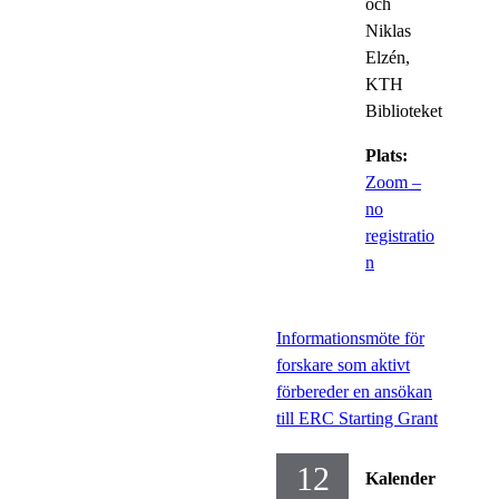
och
Niklas
Elzén,
KTH
Biblioteket
Plats:
Zoom –
no
registratio
n
Informationsmöte för
forskare som aktivt
förbereder en ansökan
till ERC Starting Grant
12
Kalender