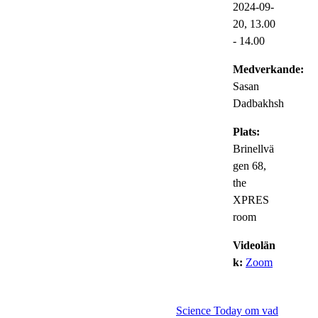
2024-09-
20,
13.00
- 14.00
Medverkande:
Sasan
Dadbakhsh
Plats:
Brinellvä
gen 68,
the
XPRES
room
Videolän
k:
Zoom
Science Today om vad