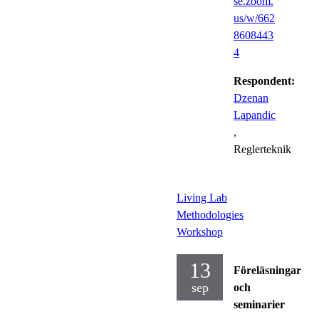
se.zoom.
us/w/662
8608443
4
Respondent:
Dzenan
Lapandic
,
Reglerteknik
Living Lab
Methodologies
Workshop
13
Föreläsningar
sep
och
seminarier