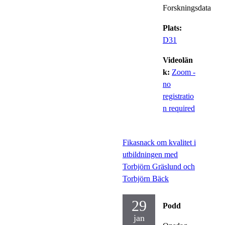
Forskningsdata
Plats:
D31
Videolän
k:
Zoom -
no
registratio
n required
Fikasnack om kvalitet i
utbildningen med
Torbjörn Gräslund och
Torbjörn Bäck
29
Podd
jan