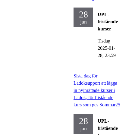
28
UPL-
jan
fristående
kurser
Tisdag
2025-01-
28,
23.59
Sista dag för
Ladoksupport att lägga
in nyinrättade kurser i
Ladok, för fristående
kurs som ges Sommar25
28
UPL-
jan
fristående