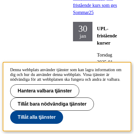
fristående kurs som ges
Sommar25
30
UPL-
jan
fristående
kurser
Torsdag
2025-01-
30,
23.59
Denna webbplats använder tjänster som kan lagra information om
dig och hur du använder denna webbplats. Vissa tjänster är
nödvändiga för att webbplatsen ska fungera och andra är valbara.
Sista dag att lägga in
Hantera valbara tjänster
och godkänna
kursplaner i Kopps för
Tillåt bara nödvändiga tjänster
nyinrättade kurser, för
Tillåt alla tjänster
fristående kurs som ges
Sommar25