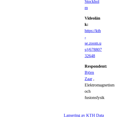
Stockhol
m
Videolän
k:
https://kth
-
se.zoom.u
s/j/678807
32648
Respondent:
Björn
Zaar
,
Elektromagnetism
och
fusionsfysik
Lansering av KTH Data