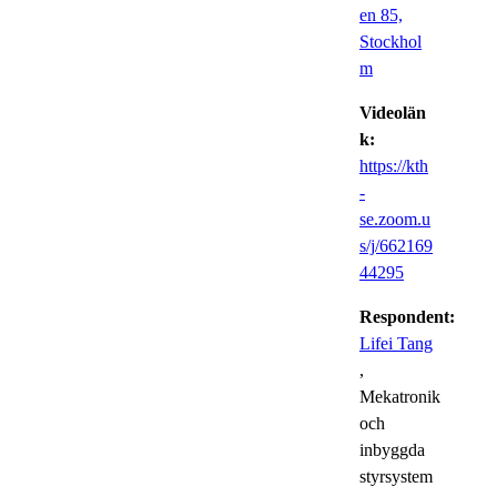
en 85,
Stockhol
m
Videolän
k:
https://kth
-
se.zoom.u
s/j/662169
44295
Respondent:
Lifei Tang
,
Mekatronik
och
inbyggda
styrsystem