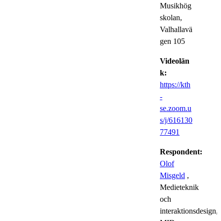
Musikhög
skolan,
Valhallavä
gen 105
Videolän
k:
https://kth
-
se.zoom.u
s/j/616130
77491
Respondent:
Olof
Misgeld
,
Medieteknik
och
interaktionsdesign,