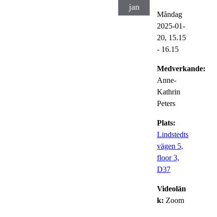
jan
Måndag
2025-01-
20,
15.15
- 16.15
Medverkande:
Anne-
Kathrin
Peters
Plats:
Lindstedts
vägen 5,
floor 3,
D37
Videolän
k:
Zoom