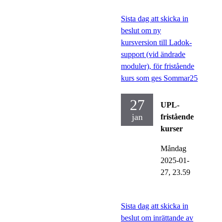
Sista dag att skicka in
beslut om ny
kursversion till Ladok-
support (vid ändrade
moduler), för fristående
kurs som ges Sommar25
27
UPL-
jan
fristående
kurser
Måndag
2025-01-
27,
23.59
Sista dag att skicka in
beslut om inrättande av