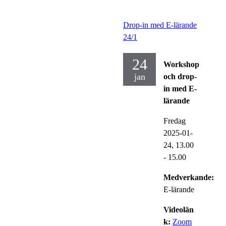
Drop-in med E-lärande
24/1
24
Workshop
jan
och drop-
in med E-
lärande
Fredag
2025-01-
24,
13.00
- 15.00
Medverkande:
E-lärande
Videolän
k:
Zoom