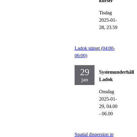
kurser
Tisdag
2025-01-
28,
23.59
Ladok stängt (04:00-
06:00)
29
Systemunderhåll
jan
Ladok
Onsdag
2025-01-
29,
04.00
- 06.00
Spatial dispersion in