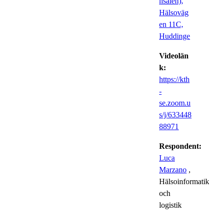
nsalen),
Hälsoväg
en 11C,
Huddinge
Videolän
k:
https://kth
-
se.zoom.u
s/j/633448
88971
Respondent:
Luca
Marzano
,
Hälsoinformatik
och
logistik