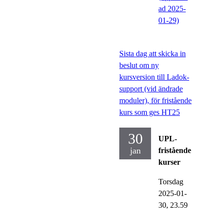
ad 2025-
01-29)
Sista dag att skicka in
beslut om ny
kursversion till Ladok-
support (vid ändrade
moduler), för fristående
kurs som ges HT25
30
UPL-
jan
fristående
kurser
Torsdag
2025-01-
30,
23.59