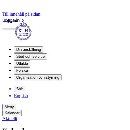
Till innehåll på sidan
Logga in
Intranät
Din anställning
Stöd och service
Utbilda
Forska
Organisation och styrning
Sök
English
Meny
Kalender
Aktuellt