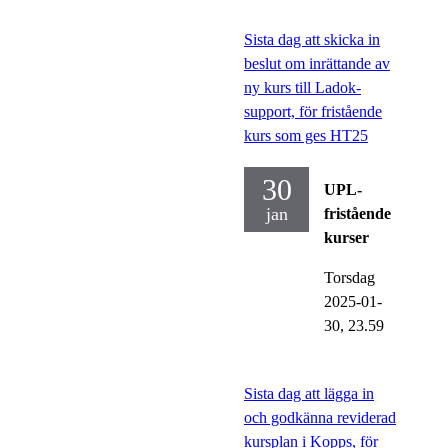
Sista dag att skicka in
beslut om inrättande av
ny kurs till Ladok-
support, för fristående
kurs som ges HT25
30
UPL-
jan
fristående
kurser
Torsdag
2025-01-
30,
23.59
Sista dag att lägga in
och godkänna reviderad
kursplan i Kopps, för