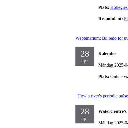
Plats:
Kollegies
Respondent:
S
Webbinarium: Bli redo för u
28
Kalender
apr
Måndag 2025-0
Plats:
Online v
“How a river's periodic pulse
28
WaterCentre's 
apr
Måndag 2025-0