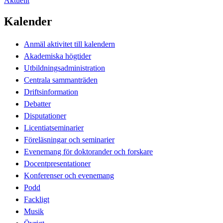
Aktuellt
Kalender
Anmäl aktivitet till kalendern
Akademiska högtider
Utbildningsadministration
Centrala sammanträden
Driftsinformation
Debatter
Disputationer
Licentiatseminarier
Föreläsningar och seminarier
Evenemang för doktorander och forskare
Docentpresentationer
Konferenser och evenemang
Podd
Fackligt
Musik