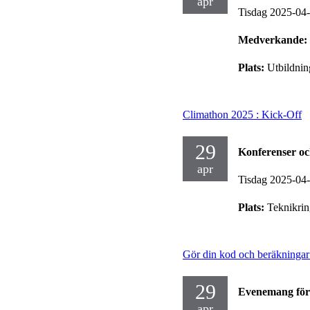
apr
Tisdag 2025-04
Medverkande:
Plats:
Utbildnin
Climathon 2025 : Kick-Off
29
Konferenser o
apr
Tisdag 2025-04
Plats:
Teknikrin
Gör din kod och beräkningar 
29
Evenemang för
apr