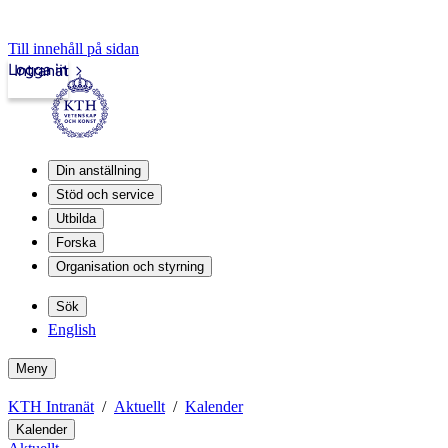
Till innehåll på sidan
Logga in
Intranät
Din anställning
Stöd och service
Utbilda
Forska
Organisation och styrning
Sök
English
Meny
KTH Intranät
Aktuellt
Kalender
Kalender