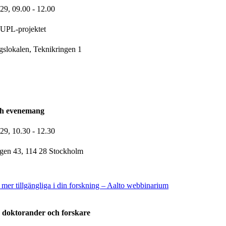
-29,
09.00
- 12.00
UPL-projektet
gslokalen, Teknikringen 1
ch evenemang
-29,
10.30
- 12.30
gen 43, 114 28 Stockholm
mer tillgängliga i din forskning – Aalto webbinarium
 doktorander och forskare