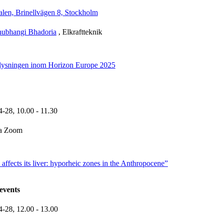
alen, Brinellvägen 8, Stockholm
hubhangi Bhadoria
, Elkraftteknik
tlysningen inom Horizon Europe 2025
4-28,
10.00
- 11.30
ia Zoom
 affects its liver: hyporheic zones in the Anthropocene”
events
4-28,
12.00
- 13.00