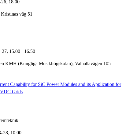
-26,
18.00
 Kristinas väg 51
4-27,
15.00
- 16.50
en KMH (Kungliga Musikhögskolan), Valhallavägen 105
rent Capability for SiC Power Modules and its Application for
 HVDC Grids
stemteknik
4-28,
10.00