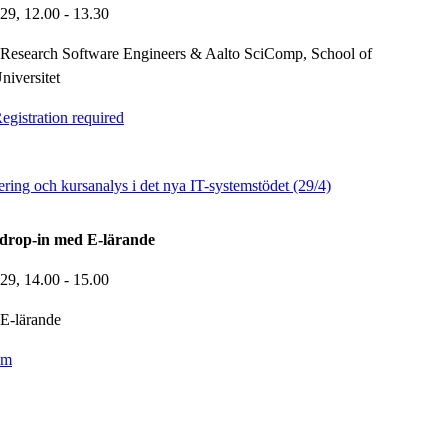
-29,
12.00
- 13.30
Research Software Engineers & Aalto SciComp, School of
niversitet
gistration required
ring och kursanalys i det nya IT-systemstödet (29/4)
drop-in med E-lärande
-29,
14.00
- 15.00
E-lärande
om