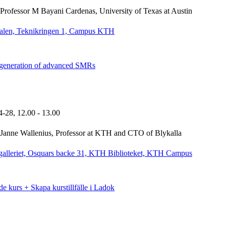
Professor M Bayani Cardenas, University of Texas at Austin
alen, Teknikringen 1, Campus KTH
generation of advanced SMRs
4-28,
12.00
- 13.00
Janne Wallenius, Professor at KTH and CTO of Blykalla
galleriet, Osquars backe 31, KTH Biblioteket, KTH Campus
de kurs + Skapa kurstillfälle i Ladok