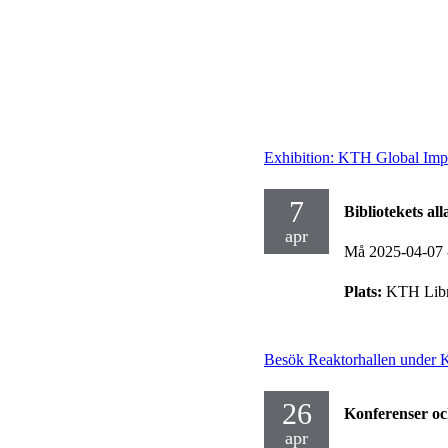
Exhibition: KTH Global Imp
7
Bibliotekets al
apr
Må 2025-04-07
Plats:
KTH Libr
Besök Reaktorhallen under K
26
Konferenser o
apr