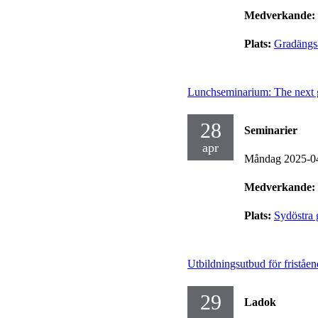
Medverkande:
Plats:
Gradängs
Lunchseminarium: The next 
28
Seminarier
apr
Måndag 2025-0
Medverkande:
Plats:
Sydöstra 
Utbildningsutbud för friståen
29
Ladok