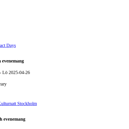
act Days
la evenemang
-
Lö 2025-04-26
ary
ulturnatt Stockholm
ch evenemang