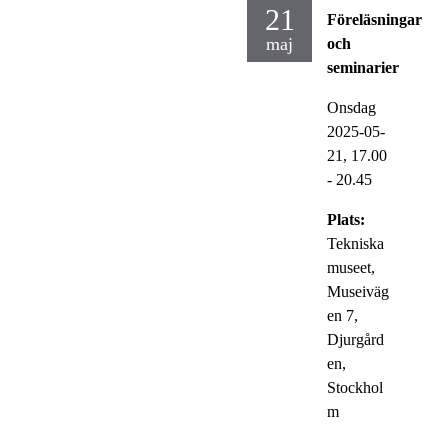
21
Föreläsningar
maj
och
seminarier
Onsdag
2025-05-
21,
17.00
- 20.45
Plats:
Tekniska
museet,
Museiväg
en 7,
Djurgård
en,
Stockhol
m