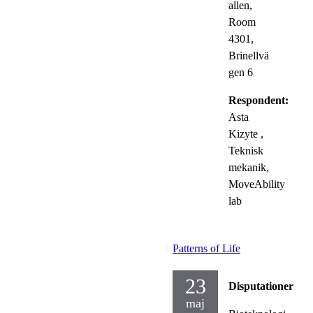
allen,
Room
4301,
Brinellvä
gen 6
Respondent:
Asta
Kizyte
,
Teknisk
mekanik,
MoveAbility
lab
Patterns of Life
23
Disputationer
maj