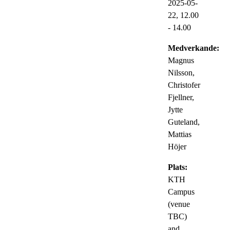
2025-05-
22,
12.00
- 14.00
Medverkande:
Magnus
Nilsson,
Christofer
Fjellner,
Jytte
Guteland,
Mattias
Höjer
Plats:
KTH
Campus
(venue
TBC)
and