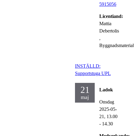
5915056
Licentiand:
Mattia
Debertolis
,
Byggnadsmaterial
INSTÄLLD:
Supportstuga UPL
21
Ladok
maj
Onsdag
2025-05-
21,
13.00
- 14.30
Medverkande: