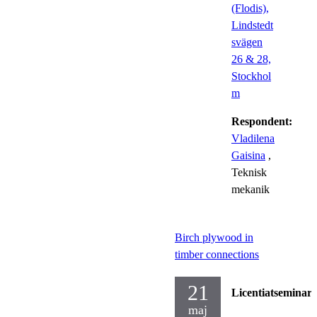
(Flodis),
Lindstedt
svägen
26 & 28,
Stockhol
m
Respondent:
Vladilena
Gaisina
,
Teknisk
mekanik
Birch plywood in
timber connections
21
Licentiatseminari
maj