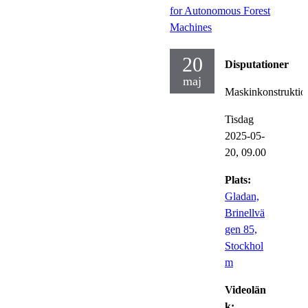
for Autonomous Forest
Machines
20
Disputationer
maj
Maskinkonstruktio
Tisdag
2025-05-
20,
09.00
Plats:
Gladan,
Brinellvä
gen 85,
Stockhol
m
Videolän
k: