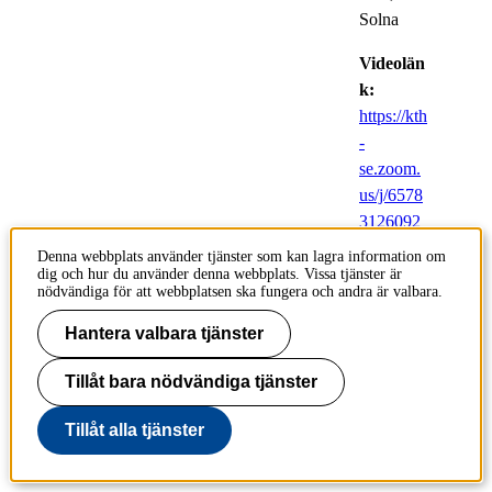
Solna
Videolän
k:
https://kth
-
se.zoom.
us/j/6578
3126092
Denna webbplats använder tjänster som kan lagra information om
Respondent:
dig och hur du använder denna webbplats. Vissa tjänster är
Nayanika
nödvändiga för att webbplatsen ska fungera och andra är valbara.
Bhalla
,
Hantera valbara tjänster
Genteknologi,
Science
Tillåt bara nödvändiga tjänster
for Life
Laboratory,
Tillåt alla tjänster
SciLifeLab