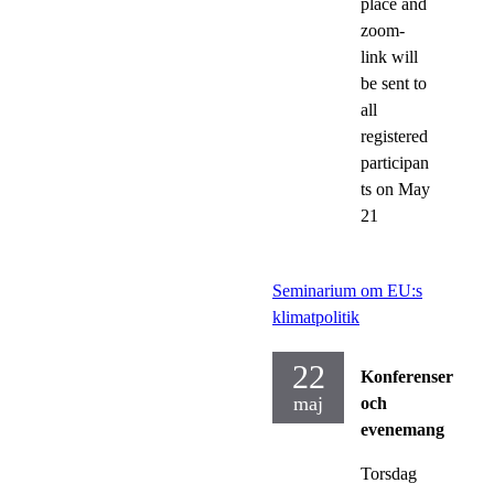
place and
zoom-
link will
be sent to
all
registered
participan
ts on May
21
Seminarium om EU:s
klimatpolitik
22
Konferenser
maj
och
evenemang
Torsdag