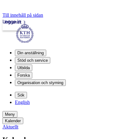
Till innehåll på sidan
Logga in
Intranät
Din anställning
Stöd och service
Utbilda
Forska
Organisation och styrning
Sök
English
Meny
Kalender
Aktuellt