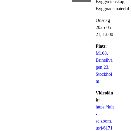
Byggvetenskap,
Byggnadsmaterial
Onsdag
2025-05-
21,
13.00
Plats:
M108,
Brinellvä
gen 23,
Stockhol
m
Videolän
k:
https://kth
-
se.zoom.
us/j/6171