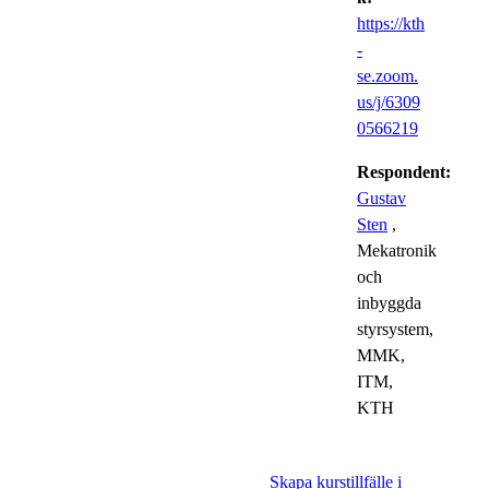
https://kth
-
se.zoom.
us/j/6309
0566219
Respondent:
Gustav
Sten
,
Mekatronik
och
inbyggda
styrsystem,
MMK,
ITM,
KTH
Skapa kurstillfälle i