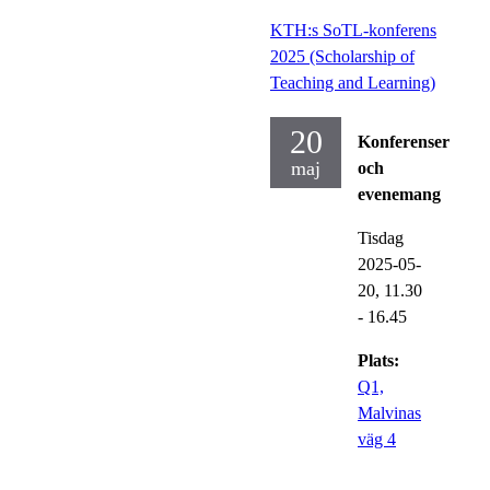
KTH:s SoTL-konferens
2025 (Scholarship of
Teaching and Learning)
20
Konferenser
maj
och
evenemang
Tisdag
2025-05-
20,
11.30
- 16.45
Plats:
Q1,
Malvinas
väg 4