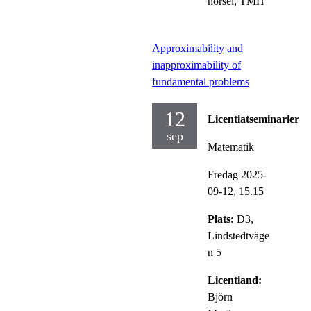
hörsel, TMH
Approximability and
inapproximability of
fundamental problems
12
Licentiatseminarier
sep
Matematik
Fredag 2025-
09-12,
15.15
Plats:
D3,
Lindstedtväge
n 5
Licentiand:
Björn