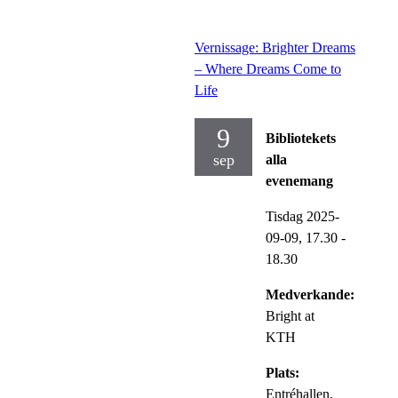
Vernissage: Brighter Dreams
– Where Dreams Come to
Life
9
Bibliotekets
sep
alla
evenemang
Tisdag 2025-
09-09,
17.30
-
18.30
Medverkande:
Bright at
KTH
Plats:
Entréhallen,