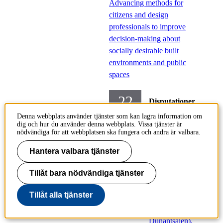
Advancing methods for
citizens and design
professionals to improve
decision-making about
socially desirable built
environments and public
spaces
22
Disputationer
sep
Denna webbplats använder tjänster som kan lagra information om
Teknik och
dig och hur du använder denna webbplats. Vissa tjänster är
nödvändiga för att webbplatsen ska fungera och andra är valbara.
hälsa
Hantera valbara tjänster
Måndag
2025-09-22,
Tillåt bara nödvändiga tjänster
13.00
Tillåt alla tjänster
Plats:
T51
(Henri
Dunantsalen),