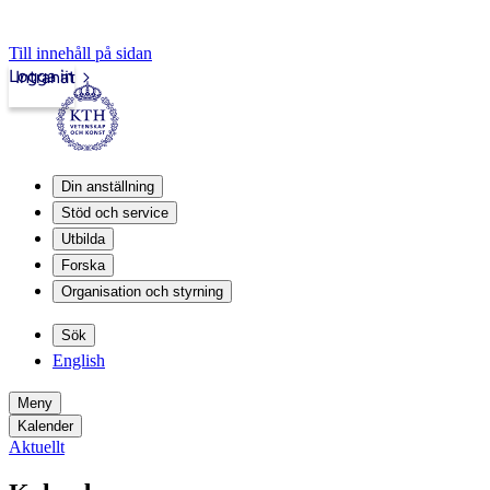
Till innehåll på sidan
Logga in
Intranät
Din anställning
Stöd och service
Utbilda
Forska
Organisation och styrning
Sök
English
Meny
Kalender
Aktuellt