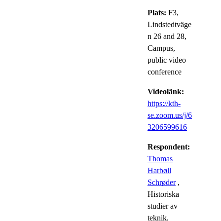
Plats:
F3,
Lindstedtväge
n 26 and 28,
Campus,
public video
conference
Videolänk:
https://kth-
se.zoom.us/j/6
3206599616
Respondent:
Thomas
Harbøll
Schrøder
,
Historiska
studier av
teknik,