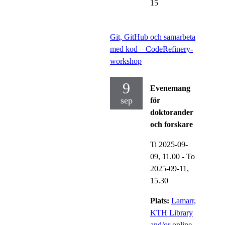
15
Git, GitHub och samarbeta
med kod – CodeRefinery-
workshop
9
Evenemang
sep
för
doktorander
och forskare
Ti 2025-09-
09,
11.00
-
To
2025-09-11,
15.30
Plats:
Lamarr,
KTH Library
and/or online