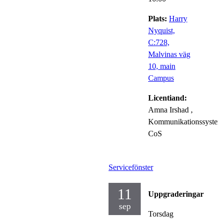
Plats:
Harry
Nyquist,
C:728,
Malvinas väg
10, main
Campus
Licentiand:
Amna Irshad
,
Kommunikationssystem
CoS
Servicefönster
11
Uppgraderingar
sep
Torsdag