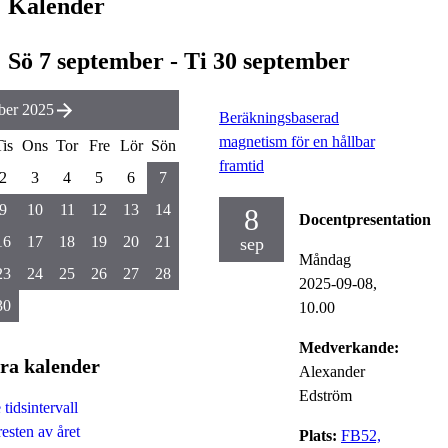
Kalender
Sö 7 september - Ti 30 september
ber 2025
Beräkningsbaserad
magnetism för en hållbar
is
Ons
Tor
Fre
Lör
Sön
framtid
2
3
4
5
6
7
9
10
11
12
13
14
8
Docentpresentation
16
17
18
19
20
21
sep
Måndag
23
24
25
26
27
28
2025-09-08,
30
10.00
Medverkande:
ra kalender
Alexander
Edström
tidsintervall
esten av året
Plats:
FB52,