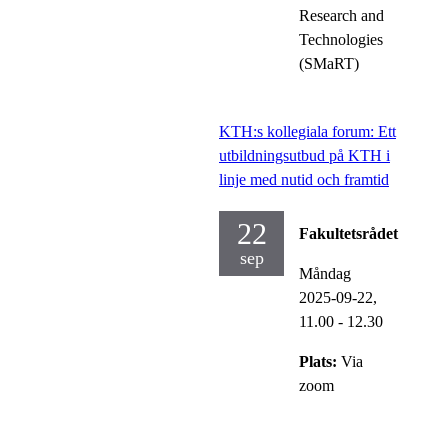
Research and
Technologies
(SMaRT)
KTH:s kollegiala forum: Ett
utbildningsutbud på KTH i
linje med nutid och framtid
22
Fakultetsrådet
sep
Måndag
2025-09-22,
11.00
- 12.30
Plats:
Via
zoom