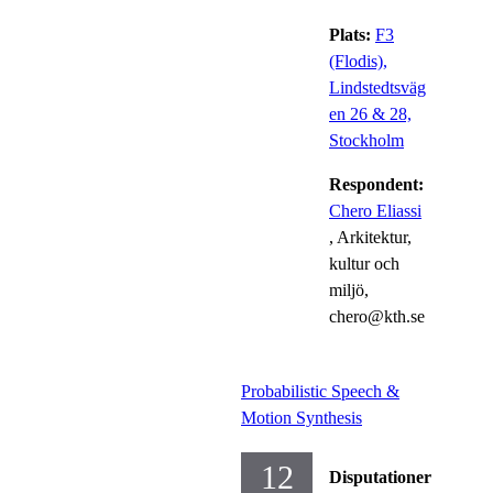
Plats:
F3
(Flodis),
Lindstedtsväg
en 26 & 28,
Stockholm
Respondent:
Chero Eliassi
, Arkitektur,
kultur och
miljö,
chero@kth.se
Probabilistic Speech &
Motion Synthesis
12
Disputationer