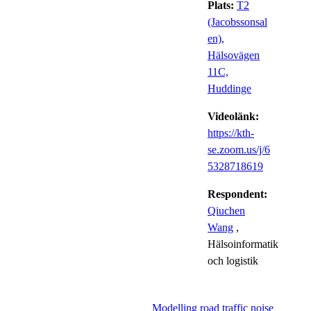
Plats:
T2
(Jacobssonsal
en),
Hälsovägen
11C,
Huddinge
Videolänk:
https://kth-
se.zoom.us/j/6
5328718619
Respondent:
Qiuchen
Wang
,
Hälsoinformatik
och logistik
Modelling road traffic noise