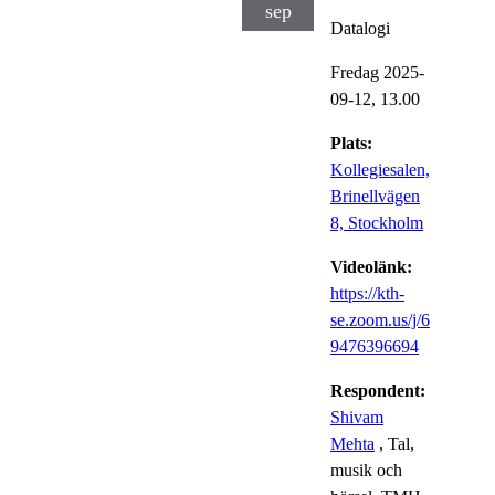
sep
Datalogi
Fredag 2025-
09-12,
13.00
Plats:
Kollegiesalen,
Brinellvägen
8, Stockholm
Videolänk:
https://kth-
se.zoom.us/j/6
9476396694
Respondent:
Shivam
Mehta
, Tal,
musik och