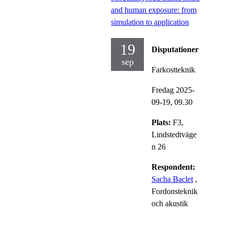
and human exposure: from
simulation to application
19
Disputationer
sep
Farkostteknik
Fredag 2025-
09-19,
09.30
Plats:
F3,
Lindstedtväge
n 26
Respondent:
Sacha Baclet
,
Fordonsteknik
och akustik