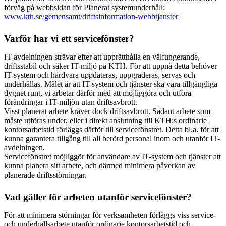
förväg på webbsidan för Planerat systemunderhåll:
www.kth.se/gemensamt/driftsinformation-webbtjanster
Varför har vi ett servicefönster?
IT-avdelningen strävar efter att upprätthålla en välfungerande,
driftsstabil och säker IT-miljö på KTH. För att uppnå detta behöver
IT-system och hårdvara uppdateras, uppgraderas, servas och
underhållas. Målet är att IT-system och tjänster ska vara tillgängliga
dygnet runt, vi arbetar därför med att möjliggöra och utföra
förändringar i IT-miljön utan driftsavbrott.
Visst planerat arbete kräver dock driftsavbrott. Sådant arbete som
måste utföras under, eller i direkt anslutning till KTH:s ordinarie
kontorsarbetstid förläggs därför till servicefönstret. Detta bl.a. för att
kunna garantera tillgång till all berörd personal inom och utanför IT-
avdelningen.
Servicefönstret möjliggör för användare av IT-system och tjänster att
kunna planera sitt arbete, och därmed minimera påverkan av
planerade driftsstörningar.
Vad gäller för arbeten utanför servicefönster?
För att minimera störningar för verksamheten förläggs viss service-
och underhållsarbete utanför ordinarie kontorsarbetstid och