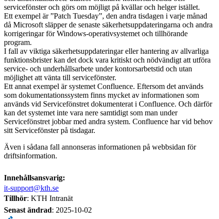
servicefönster och görs om möjligt på kvällar och helger istället.
Ett exempel är ”Patch Tuesday”, den andra tisdagen i varje månad
då Microsoft släpper de senaste säkerhetsuppdateringarna och andra
korrigeringar för Windows-operativsystemet och tillhörande
program.
I fall av viktiga säkerhetsuppdateringar eller hantering av allvarliga
funktionsbrister kan det dock vara kritiskt och nödvändigt att utföra
service- och underhållsarbete under kontorsarbetstid och utan
möjlighet att vänta till servicefönster.
Ett annat exempel är systemet Confluence. Eftersom det används
som dokumentationssystem finns mycket av informationen som
används vid Servicefönstret dokumenterat i Confluence. Och därför
kan det systemet inte vara nere samtidigt som man under
Servicefönstret jobbar med andra system. Confluence har vid behov
sitt Servicefönster på tisdagar.
Även i sådana fall annonseras informationen på webbsidan för
driftsinformation.
Innehållsansvarig:
it-support@kth.se
Tillhör
: KTH Intranät
Senast ändrad
:
2025-10-02