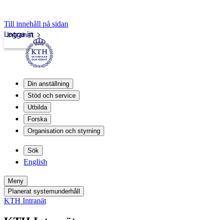
Till innehåll på sidan
Logga in
Intranät
Din anställning
Stöd och service
Utbilda
Forska
Organisation och styrning
Sök
English
Meny
Planerat systemunderhåll
KTH Intranät