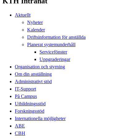
KTH Intranät
Aktuellt
Nyheter
Kalender
Driftsinformation för anställda
Planerat systemunderhåll
Servicefönster
Uppgraderingar
Organisation och styrning
Om din anställning
Administrativt stöd
IT-Support
På Campus
Utbildningsstöd
Forskningsstöd
Internationella möjligheter
ABE
CBH