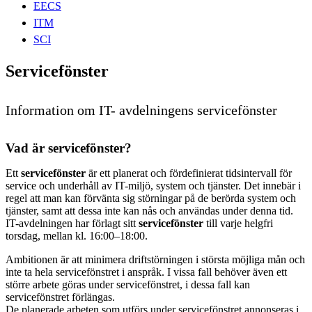
EECS
ITM
SCI
Servicefönster
Information om IT- avdelningens servicefönster
Vad är servicefönster?
Ett
servicefönster
är ett planerat och fördefinierat tidsintervall för
service och underhåll av IT-miljö, system och tjänster. Det innebär i
regel att man kan förvänta sig störningar på de berörda system och
tjänster, samt att dessa inte kan nås och användas under denna tid.
IT-avdelningen har förlagt sitt
servicefönster
till varje helgfri
torsdag, mellan kl. 16:00–18:00.
Ambitionen är att minimera driftstörningen i största möjliga mån och
inte ta hela servicefönstret i anspråk. I vissa fall behöver även ett
större arbete göras under servicefönstret, i dessa fall kan
servicefönstret förlängas.
De planerade arbeten som utförs under servicefönstret annonseras i