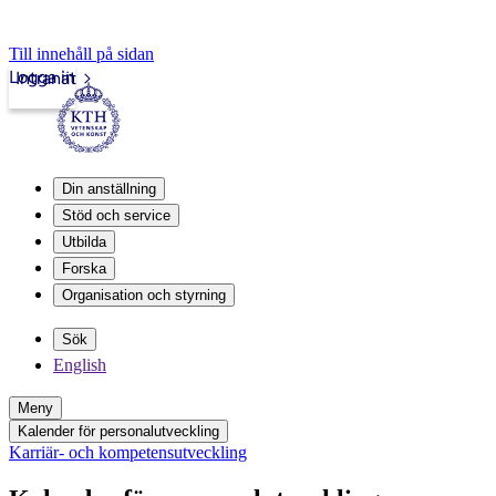
Till innehåll på sidan
Logga in
Intranät
Din anställning
Stöd och service
Utbilda
Forska
Organisation och styrning
Sök
English
Meny
Kalender för personalutveckling
Karriär- och kompetensutveckling