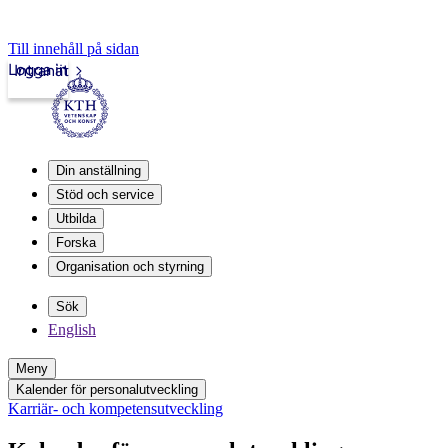
Till innehåll på sidan
Logga in
Intranät
Din anställning
Stöd och service
Utbilda
Forska
Organisation och styrning
Sök
English
Meny
Kalender för personalutveckling
Karriär- och kompetensutveckling