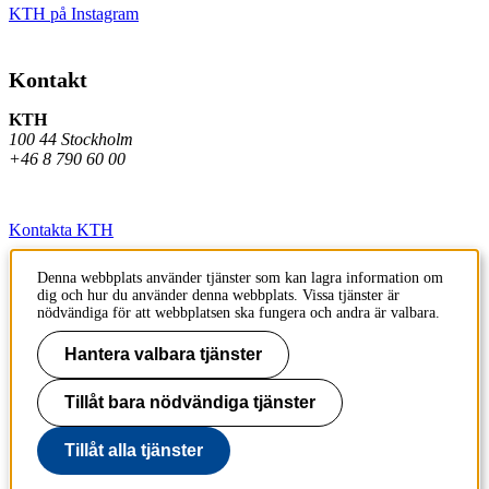
KTH på Instagram
Kontakt
KTH
100 44 Stockholm
+46 8 790 60 00
Kontakta KTH
Jobba på KTH
Denna webbplats använder tjänster som kan lagra information om
dig och hur du använder denna webbplats. Vissa tjänster är
Press och media
nödvändiga för att webbplatsen ska fungera och andra är valbara.
Faktura och betalning KTH
Hantera valbara tjänster
Om KTH:s webbplatser
Tillåt bara nödvändiga tjänster
Tillgänglighetsredogörelse
Tillåt alla tjänster