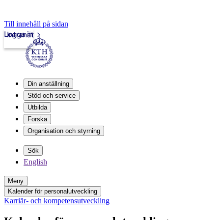
Till innehåll på sidan
Logga in
Intranät
Din anställning
Stöd och service
Utbilda
Forska
Organisation och styrning
Sök
English
Meny
Kalender för personalutveckling
Karriär- och kompetensutveckling