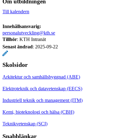
Om utbildningen
Till kalendern
Innehållsansvarig:
personalutveckling@kth.se
Tillhör
: KTH Intranät
Senast ändrad
:
2025-09-22
Skolsidor
Arkitektur och samhällsbyggnad (ABE)
Elektroteknik och datavetenskap (EECS)
Industriell teknik och management (ITM)
Kemi, bioteknologi och hälsa (CBH)
Teknikvetenskap (SCI)
Snabblänkar