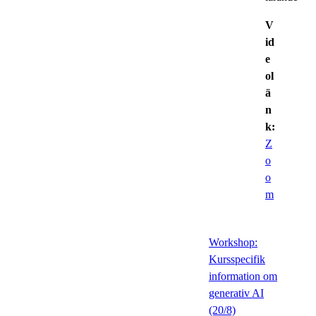
V
id
e
ol
ä
n
k:
Z
o
o
m
Workshop:
Kursspecifik
information om
generativ AI
(20/8)