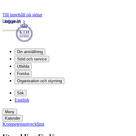
Till innehåll på sidan
Logga in
Intranät
Din anställning
Stöd och service
Utbilda
Forska
Organisation och styrning
Sök
English
Meny
Kalender
Kompetensutveckling