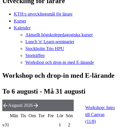
Utveckling för lärare
KTH:s utvecklingsmål för lärare
Kurser
Kalender
Aktuellt högskolepedagogiska kurser
Lunch 'n' Learn-seminarier
Stockholm Trio HPU
Storträffen
Workshop och drop-in med E-lärande
Workshop och drop-in med E-lärande
To 6 augusti - Må 31 augusti
Augusti 2026
Workshop: Intro
till Canvas
Mån
Tis
Ons
Tor
Fre
Lör
Sön
(11/8)
v31
1
2