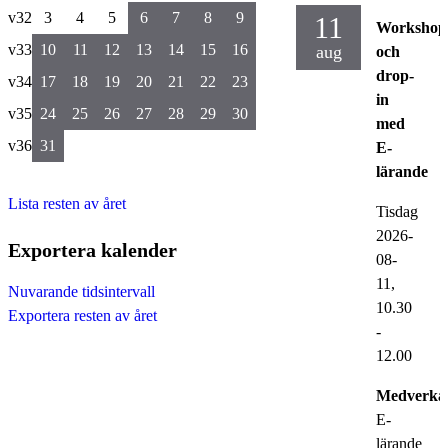
v32
3
4
5
6
7
8
9
11
Workshop
v33
10
11
12
13
14
15
16
aug
och
drop-
v34
17
18
19
20
21
22
23
in
v35
24
25
26
27
28
29
30
med
v36
31
E-
lärande
Lista resten av året
Tisdag
2026-
Exportera kalender
08-
11,
Nuvarande tidsintervall
10.30
Exportera resten av året
-
12.00
Medverka
E-
lärande