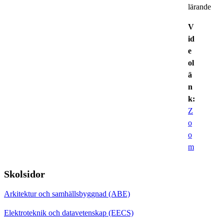
lärande
V
id
e
ol
ä
n
k:
Z
o
o
m
Skolsidor
Arkitektur och samhällsbyggnad (ABE)
Elektroteknik och datavetenskap (EECS)