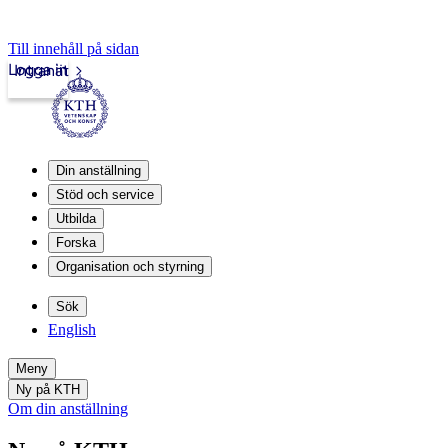
Till innehåll på sidan
Logga in
Intranät
Din anställning
Stöd och service
Utbilda
Forska
Organisation och styrning
Sök
English
Meny
Ny på KTH
Om din anställning