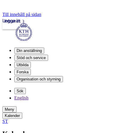
Till innehåll på sidan
Logga in
Intranät
Din anställning
Stöd och service
Utbilda
Forska
Organisation och styrning
Sök
English
Meny
Kalender
ST