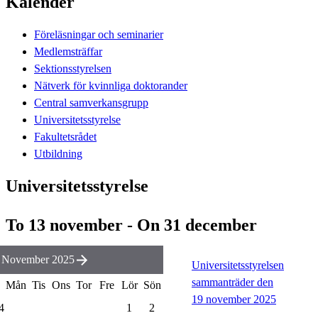
Kalender
Föreläsningar och seminarier
Medlemsträffar
Sektionsstyrelsen
Nätverk för kvinnliga doktorander
Central samverkansgrupp
Universitetsstyrelse
Fakultetsrådet
Utbildning
Universitetsstyrelse
To 13 november - On 31 december
November 2025
Universitetsstyrelsen
sammanträder den
Mån
Tis
Ons
Tor
Fre
Lör
Sön
19 november 2025
4
1
2