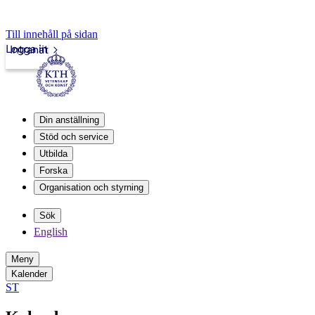
Till innehåll på sidan
Logga in
Intranät
Din anställning
Stöd och service
Utbilda
Forska
Organisation och styrning
Sök
English
Meny
Kalender
ST