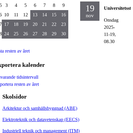
5
3
4
5
6
7
8
9
19
Universitetssty
6
10
11
12
13
14
15
16
nov
Onsdag
7
17
18
19
20
21
22
23
2025-
8
24
25
26
27
28
29
30
11-19,
08.30
ta resten av året
xportera kalender
varande tidsintervall
portera resten av året
Skolsidor
Arkitektur och samhällsbyggnad (ABE)
Elektroteknik och datavetenskap (EECS)
Industriell teknik och management (ITM)