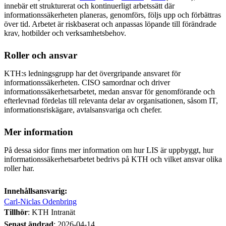
innebär ett strukturerat och kontinuerligt arbetssätt där
informationssäkerheten planeras, genomförs, följs upp och förbättras
över tid. Arbetet är riskbaserat och anpassas löpande till förändrade
krav, hotbilder och verksamhetsbehov.
Roller och ansvar
KTH:s ledningsgrupp har det övergripande ansvaret för
informationssäkerheten. CISO samordnar och driver
informationssäkerhetsarbetet, medan ansvar för genomförande och
efterlevnad fördelas till relevanta delar av organisationen, såsom IT,
informationsriskägare, avtalsansvariga och chefer.
Mer information
På dessa sidor finns mer information om hur LIS är uppbyggt, hur
informationssäkerhetsarbetet bedrivs på KTH och vilket ansvar olika
roller har.
Innehållsansvarig:
Carl-Niclas Odenbring
Tillhör
: KTH Intranät
Senast ändrad
:
2026-04-14