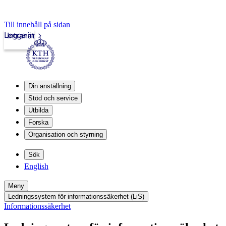
Till innehåll på sidan
Logga in
Intranät
Din anställning
Stöd och service
Utbilda
Forska
Organisation och styrning
Sök
English
Meny
Ledningssystem för informationssäkerhet (LiS)
Informationssäkerhet