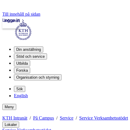
Till innehåll på sidan
Logga in
Intranät
Din anställning
Stöd och service
Utbilda
Forska
Organisation och styrning
Sök
English
Meny
KTH Intranät
På Campus
Service
Service Verksamhetsstödet
Lokaler