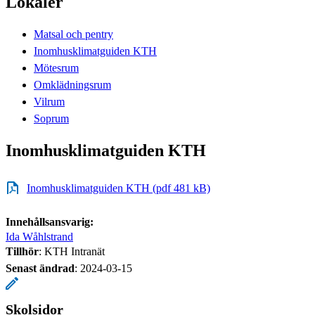
Lokaler
Matsal och pentry
Inomhusklimatguiden KTH
Mötesrum
Omklädningsrum
Vilrum
Soprum
Inomhusklimatguiden KTH
Inomhusklimatguiden KTH (pdf 481 kB)
Innehållsansvarig:
Ida Wåhlstrand
Tillhör
: KTH Intranät
Senast ändrad
:
2024-03-15
Skolsidor