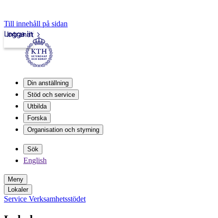
Till innehåll på sidan
Logga in
Intranät
Din anställning
Stöd och service
Utbilda
Forska
Organisation och styrning
Sök
English
Meny
Lokaler
Service Verksamhetsstödet