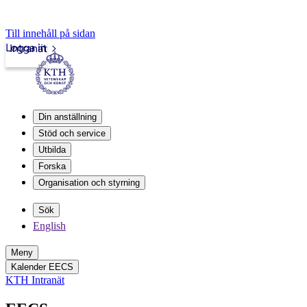
Till innehåll på sidan
Logga in
Intranät
Din anställning
Stöd och service
Utbilda
Forska
Organisation och styrning
Sök
English
Meny
Kalender EECS
KTH Intranät