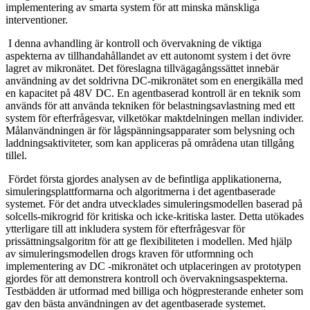
implementering av smarta system för att minska mänskliga
interventioner.
I denna avhandling är kontroll och övervakning de viktiga
aspekterna av tillhandahållandet av ett autonomt system i det övre
lagret av mikronätet. Det föreslagna tillvägagångssättet innebär
användning av det soldrivna DC-mikronätet som en energikälla med
en kapacitet på 48V DC. En agentbaserad kontroll är en teknik som
används för att använda tekniken för belastningsavlastning med ett
system för efterfrågesvar, vilketökar maktdelningen mellan individer.
Målanvändningen är för lågspänningsapparater som belysning och
laddningsaktiviteter, som kan appliceras på områdena utan tillgång
tillel.
Fördet första gjordes analysen av de befintliga applikationerna,
simuleringsplattformarna och algoritmerna i det agentbaserade
systemet. För det andra utvecklades simuleringsmodellen baserad på
solcells-mikrogrid för kritiska och icke-kritiska laster. Detta utökades
ytterligare till att inkludera system för efterfrågesvar för
prissättningsalgoritm för att ge flexibiliteten i modellen. Med hjälp
av simuleringsmodellen drogs kraven för utformning och
implementering av DC -mikronätet och utplaceringen av prototypen
gjordes för att demonstrera kontroll och övervakningsaspekterna.
Testbädden är utformad med billiga och högpresterande enheter som
gav den bästa användningen av det agentbaserade systemet.