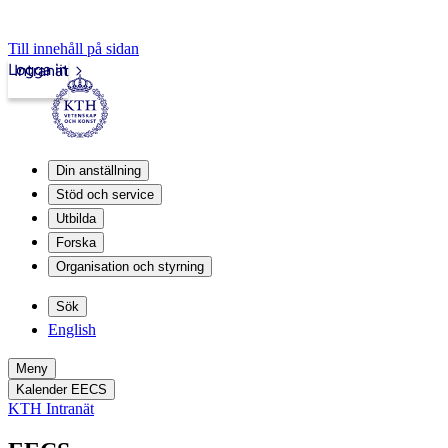
Till innehåll på sidan
Logga in
Intranät
Din anställning
Stöd och service
Utbilda
Forska
Organisation och styrning
Sök
English
Meny
Kalender EECS
KTH Intranät