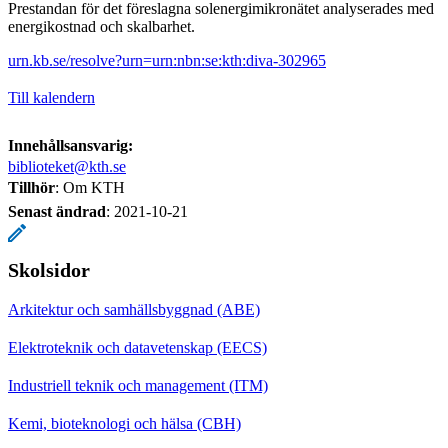
Prestandan för det föreslagna solenergimikronätet analyserades med
energikostnad och skalbarhet.
urn.kb.se/resolve?urn=urn:nbn:se:kth:diva-302965
Till kalendern
Innehållsansvarig:
biblioteket@kth.se
Tillhör
: Om KTH
Senast ändrad
:
2021-10-21
Skolsidor
Arkitektur och samhällsbyggnad (ABE)
Elektroteknik och datavetenskap (EECS)
Industriell teknik och management (ITM)
Kemi, bioteknologi och hälsa (CBH)