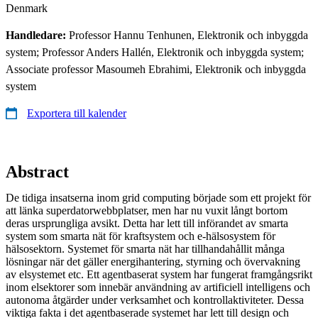
Denmark
Handledare:
Professor Hannu Tenhunen, Elektronik och inbyggda
system; Professor Anders Hallén, Elektronik och inbyggda system;
Associate professor Masoumeh Ebrahimi, Elektronik och inbyggda
system
Exportera till kalender
Abstract
De tidiga insatserna inom grid computing började som ett projekt för
att länka superdatorwebbplatser, men har nu vuxit långt bortom
deras ursprungliga avsikt. Detta har lett till införandet av smarta
system som smarta nät för kraftsystem och e-hälsosystem för
hälsosektorn. Systemet för smarta nät har tillhandahållit många
lösningar när det gäller energihantering, styrning och övervakning
av elsystemet etc. Ett agentbaserat system har fungerat framgångsrikt
inom elsektorer som innebär användning av artificiell intelligens och
autonoma åtgärder under verksamhet och kontrollaktiviteter. Dessa
viktiga fakta i det agentbaserade systemet har lett till design och