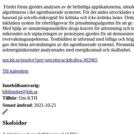
Fördet första gjordes analysen av de befintliga applikationerna, simu
algoritmerna i det agentbaserade systemet. För det andra utvecklades
baserad på solcells-mikrogrid för kritiska och icke-kritiska laster. Detta 
inkludera system för efterfrågesvar för prissättningsalgoritm för att ge 
Med hjälp av simuleringsmodellen drogs kraven för utformning och 
mikronätet och utplaceringen av prototypen gjordes för att demonstrer
övervakningsaspekterna. Testbädden är utformad med billiga och hög
gav den bästa användningen av det agentbaserade systemet. Prestanda
solenergimikronätet analyserades med energikostnad och skalbarhet.
urn.kb.se/resolve?urn=urn:nbn:se:kth:diva-302965
Till kalendern
Innehållsansvarig:
biblioteket@kth.se
Tillhör
: Om KTH
Senast ändrad
:
2021-10-21
Skolsidor