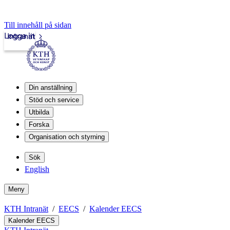
Till innehåll på sidan
Logga in
Intranät
Din anställning
Stöd och service
Utbilda
Forska
Organisation och styrning
Sök
English
Meny
KTH Intranät
EECS
Kalender EECS
Kalender EECS