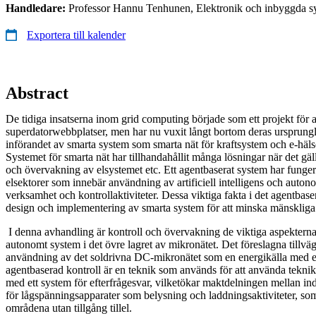
Handledare:
Professor Hannu Tenhunen, Elektronik och inbyggda sy
Exportera till kalender
Abstract
De tidiga insatserna inom grid computing började som ett projekt för a
superdatorwebbplatser, men har nu vuxit långt bortom deras ursprungliga
införandet av smarta system som smarta nät för kraftsystem och e-häls
Systemet för smarta nät har tillhandahållit många lösningar när det gäl
och övervakning av elsystemet etc. Ett agentbaserat system har funge
elsektorer som innebär användning av artificiell intelligens och auto
verksamhet och kontrollaktiviteter. Dessa viktiga fakta i det agentbasera
design och implementering av smarta system för att minska mänskliga 
I denna avhandling är kontroll och övervakning de viktiga aspekterna 
autonomt system i det övre lagret av mikronätet. Det föreslagna tillvä
användning av det soldrivna DC-mikronätet som en energikälla med 
agentbaserad kontroll är en teknik som används för att använda teknik
med ett system för efterfrågesvar, vilketökar maktdelningen mellan i
för lågspänningsapparater som belysning och laddningsaktiviteter, so
områdena utan tillgång tillel.