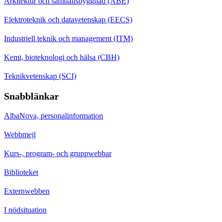
Arkitektur och samhällsbyggnad (ABE)
Elektroteknik och datavetenskap (EECS)
Industriell teknik och management (ITM)
Kemi, bioteknologi och hälsa (CBH)
Teknikvetenskap (SCI)
Snabblänkar
AlbaNova, personalinformation
Webbmejl
Kurs-, program- och gruppwebbar
Biblioteket
Externwebben
I nödsituation