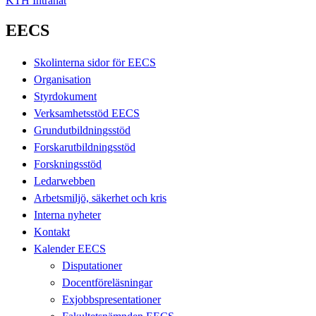
KTH Intranät
EECS
Skolinterna sidor för EECS
Organisation
Styrdokument
Verksamhetsstöd EECS
Grundutbildningsstöd
Forskarutbildningsstöd
Forskningsstöd
Ledarwebben
Arbetsmiljö, säkerhet och kris
Interna nyheter
Kontakt
Kalender EECS
Disputationer
Docentföreläsningar
Exjobbspresentationer