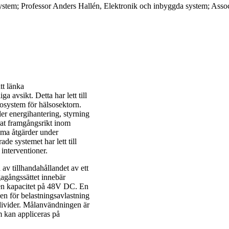
stem; Professor Anders Hallén, Elektronik och inbyggda system; Asso
tt länka
 avsikt. Detta har lett till
osystem för hälsosektorn.
ler energihantering, styrning
rat framgångsrikt inom
noma åtgärder under
de systemet har lett till
interventioner.
av tillhandahållandet av ett
gagångssättet innebär
en kapacitet på 48V DC. En
en för belastningsavlastning
ndivider. Målanvändningen är
m kan appliceras på