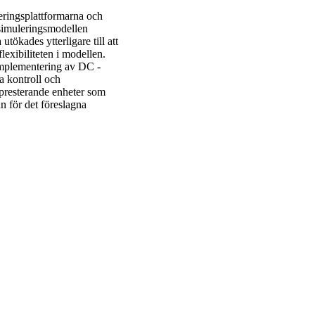
leringsplattformarna och
 simuleringsmodellen
utökades ytterligare till att
flexibiliteten i modellen.
implementering av DC -
a kontroll och
presterande enheter som
n för det föreslagna