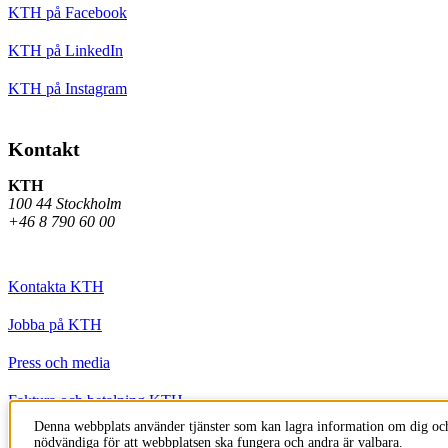
KTH på Facebook
KTH på LinkedIn
KTH på Instagram
Kontakt
KTH
100 44 Stockholm
+46 8 790 60 00
Kontakta KTH
Jobba på KTH
Press och media
Faktura och betalning KTH
Denna webbplats använder tjänster som kan lagra information om dig och
Om KTH:s webbplatser
nödvändiga för att webbplatsen ska fungera och andra är valbara.