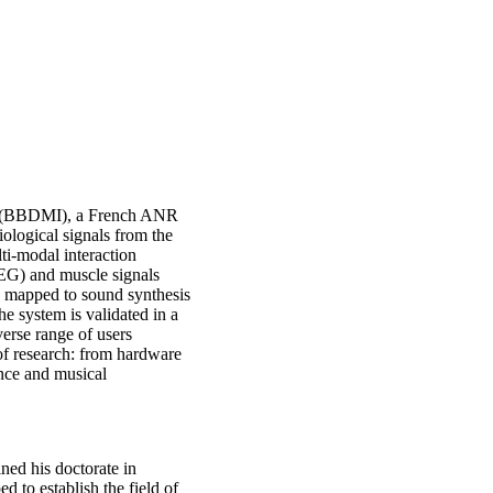
ent (BBDMI), a French ANR
iological signals from the
ti-modal interaction
EEG) and muscle signals
d mapped to sound synthesis
e system is validated in a
verse range of users
of research: from hardware
ence and musical
ned his doctorate in
to establish the field of