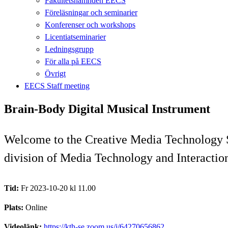
Fakultetsnämnden EECS
Föreläsningar och seminarier
Konferenser och workshops
Licentiatseminarier
Ledningsgrupp
För alla på EECS
Övrigt
EECS Staff meeting
Brain-Body Digital Musical Instrument
Welcome to the Creative Media Technology S
division of Media Technology and Interacti
Tid:
Fr 2023-10-20 kl 11.00
Plats:
Online
Videolänk:
https://kth-se.zoom.us/j/64270656862