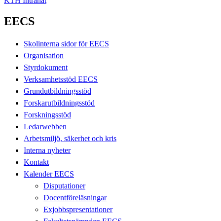
KTH Intranät
EECS
Skolinterna sidor för EECS
Organisation
Styrdokument
Verksamhetsstöd EECS
Grundutbildningsstöd
Forskarutbildningsstöd
Forskningsstöd
Ledarwebben
Arbetsmiljö, säkerhet och kris
Interna nyheter
Kontakt
Kalender EECS
Disputationer
Docentföreläsningar
Exjobbspresentationer