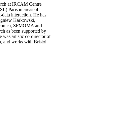
earch at IRCAM Centre
) Paris in areas of
data interaction. He has
Zbigniew Karkowski,
ectronica, SFMOMA and
ch as been supported by
was artistic co-director of
, and works with Bristol