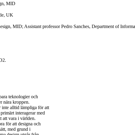
ign, MID
tle, UK
design, MID; Assistant professor Pedro Sanches, Department of Inform
 D2.
bara teknologier och
er nära kroppen.
inte alltid lämpliga för att
 primärt interagerar med
 att vara i världen.
ra för att designa och
sätt, med grund i
oma design utgår från