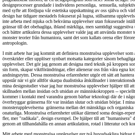
designprocesser grundade i individens personliga, sensuella, subjekti
med syfte att fördjupa vår estetiska uppskattning av oss själva och 
design har tidigare mestadels fokuserat på lugna, stillsamma upplevelser
inte arbeta med mjuka och bekväma upplevelser utan fokuserade istäl
gränsar till det obehagliga, ibland märkliga, men samtidigt suggestiva u
och bättre artikulera dessa upplevelser valde jag att använda monster te
monster teorier från humaniora, samt det som kallats orena eller förore
antropologin.
I mitt arbete har jag kommit att definiera monstruösa upplevelser so
överskrider eller upplöser synbart motsatta kategorier såsom behaglig
upplevelser. Det gör jag genom att designa med teknik på kroppen som
sin form, skapar viktförändringar, eller alienerar oss från våra egna k
andningsrytm. Dessa monstruösa erfarenheter utgör ett sätt att hante
uppstår när vi gör alltför skarpa dualistiska åtskillnader i interaktio
mina designstudier visar jag hur monstruösa upplevelser hjälper till at
skillnaden mellan insidan och utsidan av människokroppen -- speciellt
kommer i kontakt med varandra genom bärbar teknologi där de i någo
överbryggar gränserna för var insidan slutar och utsidan börjar. I mi
monsterupplevelserna gränserna mellan det mänskliga och organiska
onaturliga. Monstruösa erfarenheter utökar därmed soma design-reper
fler, mer "radikala", design exempel. De hjälper till att "humanisera
genom att tillhandahålla en annan artikulation, rotad i litteratur och ko
Mitt arbete med monstruösa upplevelser ger två huvudsakliga bidrag ti