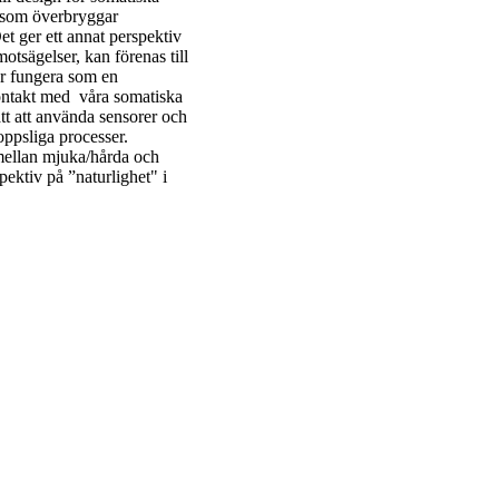
s som överbryggar
et ger ett annat perspektiv
motsägelser, kan förenas till
r fungera som en
 kontakt med våra somatiska
tt att använda sensorer och
oppsliga processer.
 mellan mjuka/hårda och
pektiv på ”naturlighet" i