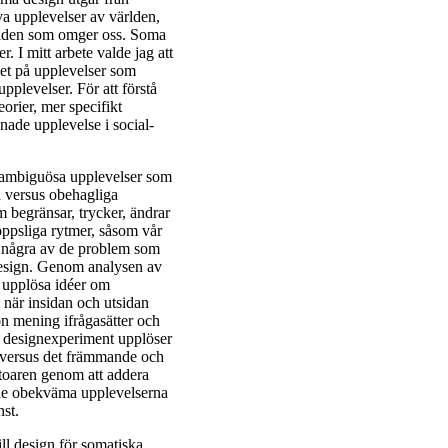
va upplevelser av världen,
världen som omger oss. Soma
. I mitt arbete valde jag att
let på upplevelser som
pplevelser. För att förstå
orier, mer specifikt
nade upplevelse i social-
m ambiguösa upplevelser som
a versus obehagliga
 begränsar, trycker, ändrar
roppsliga rytmer, såsom vår
ra några av de problem som
nsdesign. Genom analysen av
t upplösa idéer om
 när insidan och utsidan
n mening ifrågasätter och
na designexperiment upplöser
 versus det främmande och
toaren genom att addera
" de obekväma upplevelserna
nst.
ll design för somatiska