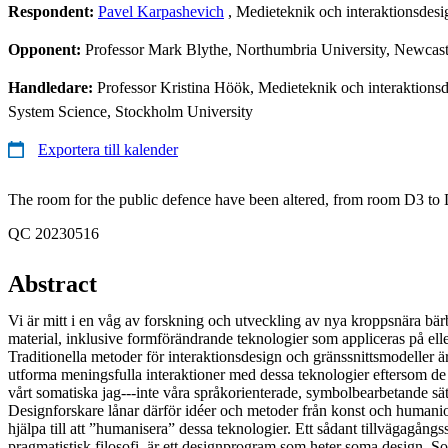
Respondent:
Pavel Karpashevich
, Medieteknik och interaktionsdes
Opponent:
Professor Mark Blythe, Northumbria University, Newcas
Handledare:
Professor Kristina Höök, Medieteknik och interaktions
System Science, Stockholm University
Exportera till kalender
The room for the public defence have been altered, from room D3 to
QC 20230516
Abstract
Vi är mitt i en våg av forskning och utveckling av nya kroppsnära bär
material, inklusive formförändrande teknologier som appliceras på ell
Traditionella metoder för interaktionsdesign och gränssnittsmodeller är 
utforma meningsfulla interaktioner med dessa teknologier eftersom de
vårt somatiska jag---inte våra språkorienterade, symbolbearbetande sätt
Designforskare lånar därför idéer och metoder från konst och humanio
hjälpa till att ”humanisera” dessa teknologier. Ett sådant tillvägagångs
pragmatistisk filosofi, är ett designprogram som heter soma design. S