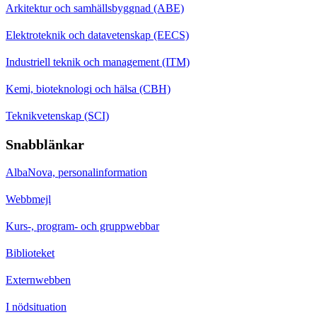
Arkitektur och samhällsbyggnad (ABE)
Elektroteknik och datavetenskap (EECS)
Industriell teknik och management (ITM)
Kemi, bioteknologi och hälsa (CBH)
Teknikvetenskap (SCI)
Snabblänkar
AlbaNova, personalinformation
Webbmejl
Kurs-, program- och gruppwebbar
Biblioteket
Externwebben
I nödsituation