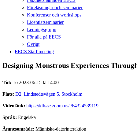
Fakultetsnämnden EECS
Föreläsningar och seminarier
Konferenser och workshops
Licentiatseminarier
Ledningsgrupp
För alla på EECS
Övrigt
EECS Staff meeting
Designing Monstrous Experiences Throug
Tid:
To 2023-06-15 kl 14.00
Plats:
D2, Lindstedtsvägen 5, Stockholm
Videolänk:
https://kth-se.zoom.us/j/64324539119
Språk:
Engelska
Ämnesområde:
Människa-datorinteraktion