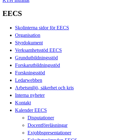
KTH Intranät
EECS
Skolinterna sidor för EECS
Organisation
Styrdokument
Verksamhetsstöd EECS
Grundutbildningsstöd
Forskarutbildningsstöd
Forskningsstöd
Ledarwebben
Arbetsmiljö, säkerhet och kris
Interna nyheter
Kontakt
Kalender EECS
Disputationer
Docentföreläsningar
Exjobbspresentationer