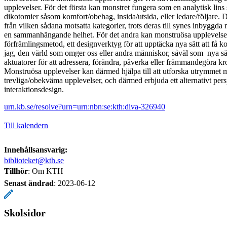
upplevelser. För det första kan monstret fungera som en analytisk lin
dikotomier såsom komfort/obehag, insida/utsida, eller ledare/följare. D
från vilken sådana motsatta kategorier, trots deras till synes inbyggda 
en sammanhängande helhet. För det andra kan monstruösa upplevelse
förfrämlingsmetod, ett designverktyg för att upptäcka nya sätt att få
jag, den värld som omger oss eller andra människor, såväl som nya sä
aktuatorer för att adressera, förändra, påverka eller främmandegöra kr
Monstruösa upplevelser kan därmed hjälpa till att utforska utrymmet
trevliga/obekväma upplevelser, och därmed erbjuda ett alternativt pers
interaktionsdesign.
urn.kb.se/resolve?urn=urn:nbn:se:kth:diva-326940
Till kalendern
Innehållsansvarig:
biblioteket@kth.se
Tillhör
: Om KTH
Senast ändrad
:
2023-06-12
Skolsidor