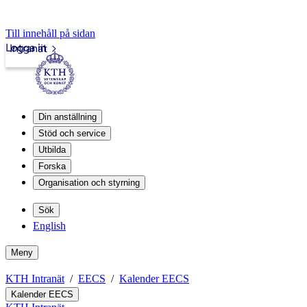
Till innehåll på sidan
Logga in
Intranät
Din anställning
Stöd och service
Utbilda
Forska
Organisation och styrning
Sök
English
Meny
KTH Intranät
EECS
Kalender EECS
Kalender EECS