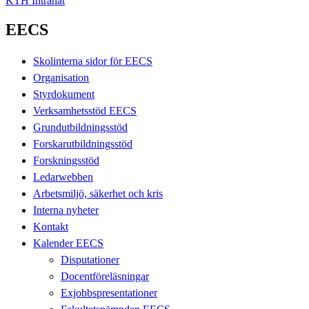
KTH Intranät
EECS
Skolinterna sidor för EECS
Organisation
Styrdokument
Verksamhetsstöd EECS
Grundutbildningsstöd
Forskarutbildningsstöd
Forskningsstöd
Ledarwebben
Arbetsmiljö, säkerhet och kris
Interna nyheter
Kontakt
Kalender EECS
Disputationer
Docentföreläsningar
Exjobbspresentationer