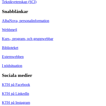
Teknikvetenskap (SCI)
Snabblänkar
AlbaNova, personalinformation
Webbmejl
Kurs-, program- och gruppwebbar
Biblioteket
Externwebben
I nödsituation
Sociala medier
KTH på Facebook
KTH på LinkedIn
KTH på Instagram