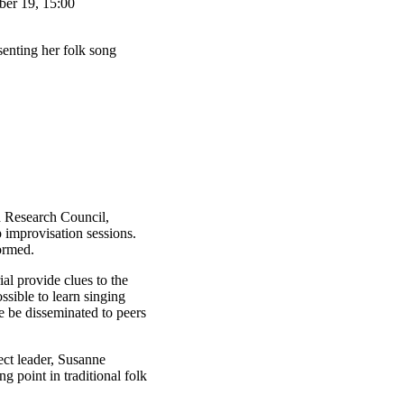
ber 19, 15:00
enting her folk song
h Research Council,
p improvisation sessions.
formed.
ial provide clues to the
ssible to learn singing
e be disseminated to peers
ect leader, Susanne
g point in traditional folk