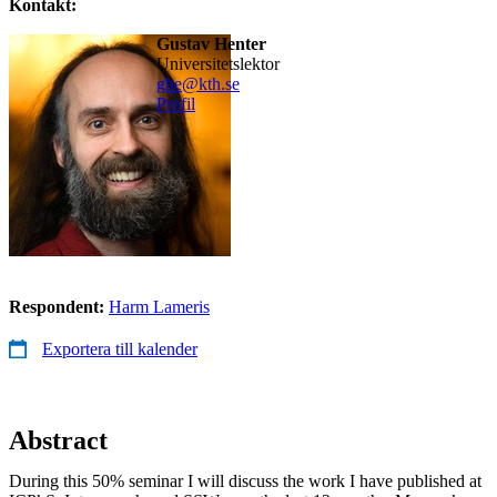
Kontakt:
Gustav Henter
universitetslektor
ghe@kth.se
Profil
Respondent:
Harm Lameris
Exportera till kalender
Abstract
During this 50% seminar I will discuss the work I have published at