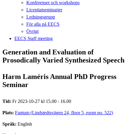
Konferenser och workshops
Licentiatseminarier
Ledningsgrupp
För alla på EECS
Övrigt
EECS Staff meeting
Generation and Evaluation of
Prosodically Varied Synthesized Speech
Harm Laméris Annual PhD Progress
Seminar
Tid:
Fr 2023-10-27 kl 15.00 - 16.00
Plats:
Fantum (Lindstedtsvägen 24, floor 5, room no. 522)
Språk:
English