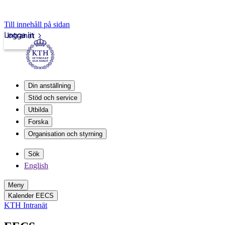
Till innehåll på sidan
Logga in
Intranät
Din anställning
Stöd och service
Utbilda
Forska
Organisation och styrning
Sök
English
Meny
Kalender EECS
KTH Intranät