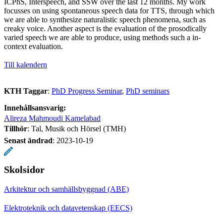
ICPhS, Interspeech, and SSW over the last 12 months. My work
focusses on using spontaneous speech data for TTS, through which
we are able to synthesize naturalistic speech phenomena, such as
creaky voice. Another aspect is the evaluation of the prosodically
varied speech we are able to produce, using methods such a in-
context evaluation.
Till kalendern
KTH Taggar
:
PhD Progress Seminar
PhD seminars
Innehållsansvarig:
Alireza Mahmoudi Kamelabad
Tillhör
: Tal, Musik och Hörsel (TMH)
Senast ändrad
:
2023-10-19
Skolsidor
Arkitektur och samhällsbyggnad (ABE)
Elektroteknik och datavetenskap (EECS)