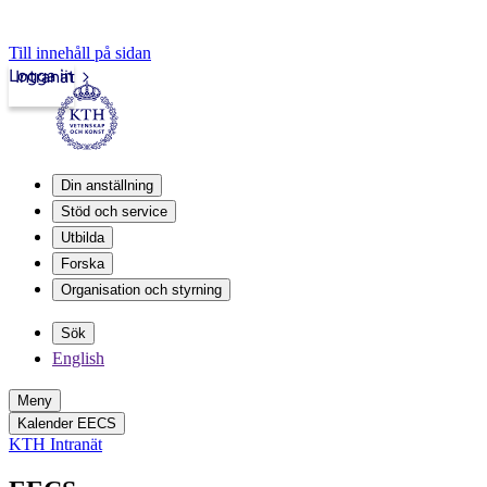
Till innehåll på sidan
Logga in
Intranät
Din anställning
Stöd och service
Utbilda
Forska
Organisation och styrning
Sök
English
Meny
Kalender EECS
KTH Intranät