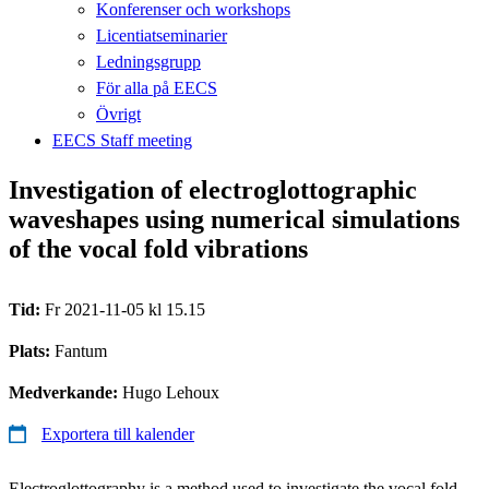
Konferenser och workshops
Licentiatseminarier
Ledningsgrupp
För alla på EECS
Övrigt
EECS Staff meeting
Investigation of electroglottographic
waveshapes using numerical simulations
of the vocal fold vibrations
Tid:
Fr 2021-11-05 kl 15.15
Plats:
Fantum
Medverkande:
Hugo Lehoux
Exportera till kalender
Electroglottography is a method used to investigate the vocal fold