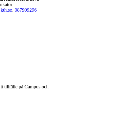
ikatör
kth.se
,
08790
9296
t tillfälle på Campus och