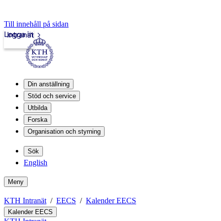
Till innehåll på sidan
Logga in
Intranät
Din anställning
Stöd och service
Utbilda
Forska
Organisation och styrning
Sök
English
Meny
KTH Intranät
EECS
Kalender EECS
Kalender EECS