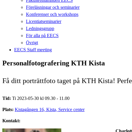
Fakultetsnämnden EECS
Föreläsningar och seminarier
Konferenser och workshops
Licentiatseminarier
Ledningsgrupp
För alla på EECS
Övrigt
EECS Staff meeting
Personalfotografering KTH Kista
Få ditt porträttfoto taget på KTH Kista! Perf
Tid:
Ti 2023-05-30 kl 09.30 - 11.00
Plats:
Kistagången 16, Kista, Service center
Kontakt:
Charlot