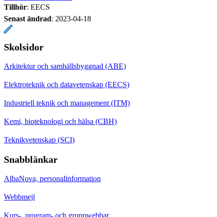
Tillhör
: EECS
Senast ändrad
:
2023-04-18
Skolsidor
Arkitektur och samhällsbyggnad (ABE)
Elektroteknik och datavetenskap (EECS)
Industriell teknik och management (ITM)
Kemi, bioteknologi och hälsa (CBH)
Teknikvetenskap (SCI)
Snabblänkar
AlbaNova, personalinformation
Webbmejl
Kurs-, program- och gruppwebbar