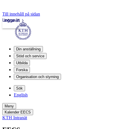
Till innehåll på sidan
Logga in
Intranät
Din anställning
Stöd och service
Utbilda
Forska
Organisation och styrning
Sök
English
Meny
Kalender EECS
KTH Intranät