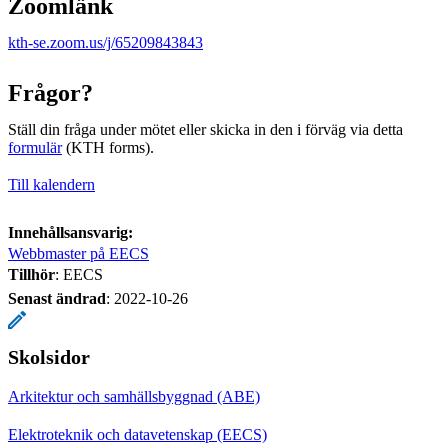
Zoomlänk
kth-se.zoom.us/j/65209843843
Frågor?
Ställ din fråga under mötet eller skicka in den i förväg via detta
formulär
(KTH forms).
Till kalendern
Innehållsansvarig:
Webbmaster på EECS
Tillhör
: EECS
Senast ändrad
:
2022-10-26
Skolsidor
Arkitektur och samhällsbyggnad (ABE)
Elektroteknik och datavetenskap (EECS)