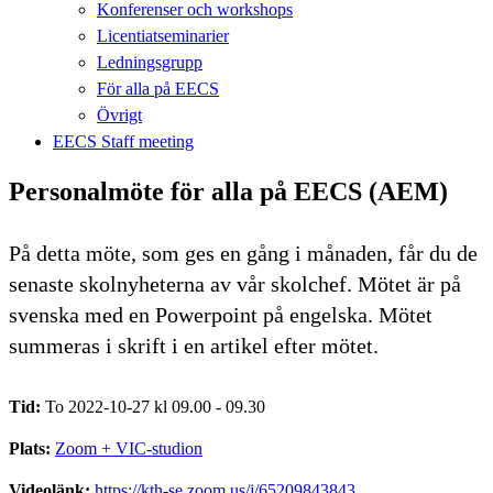
Konferenser och workshops
Licentiatseminarier
Ledningsgrupp
För alla på EECS
Övrigt
EECS Staff meeting
Personalmöte för alla på EECS (AEM)
På detta möte, som ges en gång i månaden, får du de
senaste skolnyheterna av vår skolchef. Mötet är på
svenska med en Powerpoint på engelska. Mötet
summeras i skrift i en artikel efter mötet.
Tid:
To 2022-10-27 kl 09.00 - 09.30
Plats:
Zoom + VIC-studion
Videolänk:
https://kth-se.zoom.us/j/65209843843