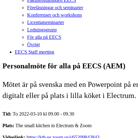
Fakultetsnämnden EECS
Föreläsningar och seminarier
Konferenser och workshops
Licentiatseminarier
Ledningsgrupp
För alla på EECS
Övrigt
EECS Staff meeting
Personalmöte för alla på EECS (AEM)
Mötet är på svenska med en Powerpoint på enge
digitalt eller på plats i lilla köket i Electru
Tid:
To 2022-03-10 kl 09.00 - 09.30
Plats:
The small kitchen in Electrum & Zoom
Videolänk:
https://kth-se.zoom.us/j/65209843843