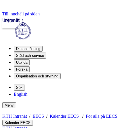
Till innehåll på sidan
Logga in
Intranät
Din anställning
Stöd och service
Utbilda
Forska
Organisation och styrning
Sök
English
Meny
KTH Intranät
EECS
Kalender EECS
För alla på EECS
Kalender EECS