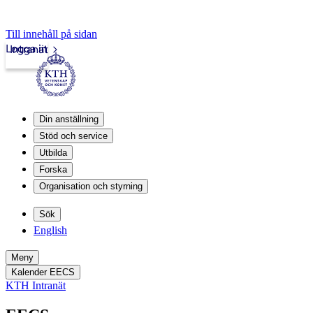
Till innehåll på sidan
Logga in
Intranät
Din anställning
Stöd och service
Utbilda
Forska
Organisation och styrning
Sök
English
Meny
Kalender EECS
KTH Intranät